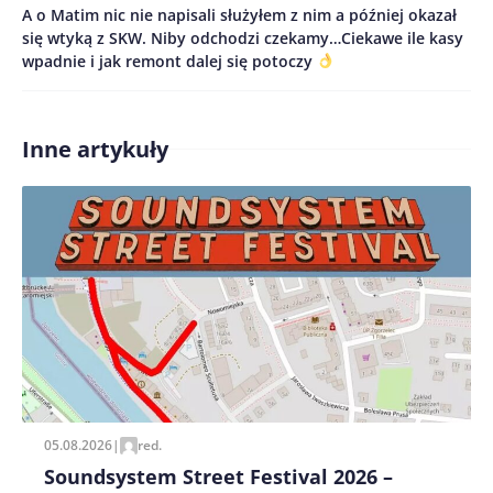
A o Matim nic nie napisali służyłem z nim a później okazał
Treść komentarza*
się wtyką z SKW. Niby odchodzi czekamy…Ciekawe ile kasy
wpadnie i jak remont dalej się potoczy
Inne artykuły
Zapamiętaj moje dane w tej przeglądarce podczas
pisania kolejnych komentarzy.
05.08.2026
|
red.
Soundsystem Street Festival 2026 –