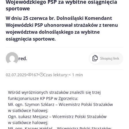
Wojewódzkiego PSP za wybitne osiągnięcia
sportowe
W dniu 25 czerwca br. Dolnośląski Komendant
Wojewódzki PSP uhonorował strażaków z terenu
województwa dolnośląskiego za wybitne
osiągnięcia sportowe.
red.
Skopiuj link
02.07.2025
167
Czas lektury:
< 1
min
Wśród wyróżnionych strażaków znaleźli się trzej
funkcjonariusze KP PSP w Zgorzelcu:
Mł. ogn. Szymon Szklarz – Wicemistrz Polski Strażaków
w siatkówce halowej;
Ogn. Łukasz Mesjasz – Wicemistrz Polski Strażaków
w siatkówce halowej;
Mł. ogn. Kacper Hałdaś – Wicemistrz Polski Strażaków