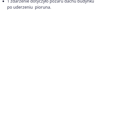
1 zdarzenie dotyczyło pożaru dachu budynku
po uderzeniu pioruna.