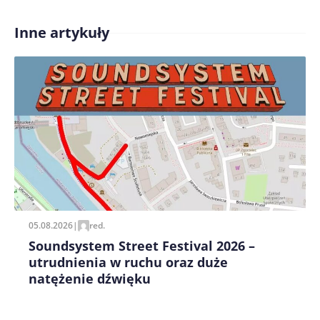
Inne artykuły
Treść komentarza*
Zapamiętaj moje dane w tej przeglądarce podczas
pisania kolejnych komentarzy.
05.08.2026
|
red.
Soundsystem Street Festival 2026 –
utrudnienia w ruchu oraz duże
natężenie dźwięku