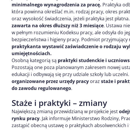
minimalnego wynagrodzenia za pracę.
Praktyka od
która powinna określać m.in. rodzaj pracy, okres prak
oraz wysokość świadczenia, jeżeli praktyka jest płat
zawarta na okres dłuższy niż 3 miesiące
. Ustawa nie
w pełnym rozumieniu Kodeksu pracy, ale odsyła do je
bezpieczeństwa i higieny pracy. Podmiot przyjmujący
praktykanta wystawić zaświadczenie o rodzaju wy
umiejętnościach.
Osobną kategorią są
praktyki studenckie i uczniows
Pozostają one poza planowanym zakresem nowej ustaw
edukacji i odbywają się przy udziale szkoły lub uczeln
organizowane przez urzędy pracy
oraz
staże i prak
do zawodu regulowanego
.
Staże i praktyki – zmiany
Największą zmianą przewidzianą w projekcie jest
odej
rynku pracy
. Jak informuje Ministerstwo Rodziny, Prac
zastąpić obecną ustawę o praktykach absolwenckich 