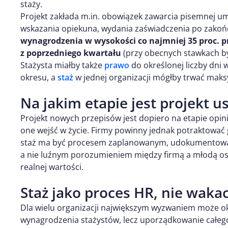
staży.
Projekt zakłada m.in. obowiązek zawarcia pisemnej u
wskazania opiekuna, wydania zaświadczenia po zakoń
wynagrodzenia w wysokości co najmniej 35 proc. 
z poprzedniego kwartału
(przy obecnych stawkach było
Stażysta miałby także
prawo
do określonej liczby dni
okresu, a
staż
w jednej organizacji mógłby trwać maks
Na jakim etapie jest projekt u
Projekt nowych przepisów jest dopiero na etapie opini
one wejść w życie. Firmy powinny jednak potraktować 
staż ma być procesem zaplanowanym, udokumentowan
a nie luźnym porozumieniem między firmą a młodą os
realnej wartości.
Staż jako proces HR, nie waka
Dla wielu organizacji największym wyzwaniem może ok
wynagrodzenia stażystów, lecz uporządkowanie całego p