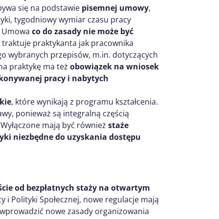
bywa się na podstawie
pisemnej umowy
,
tyki, tygodniowy wymiar czasu pracy
na. Umowa
co do zasady nie może być
 traktuje praktykanta jak pracownika
go wybranych przepisów, m.in. dotyczących
 na praktykę ma też
obowiązek na wniosek
konywanej pracy i nabytych
kie
, które wynikają z programu kształcenia.
y, ponieważ są integralną częścią
i. Wyłączone mają być również
staże
tyki niezbędne do uzyskania dostępu
ście od bezpłatnych staży na otwartym
y i Polityki Społecznej, nowe regulacje mają
i wprowadzić nowe zasady organizowania