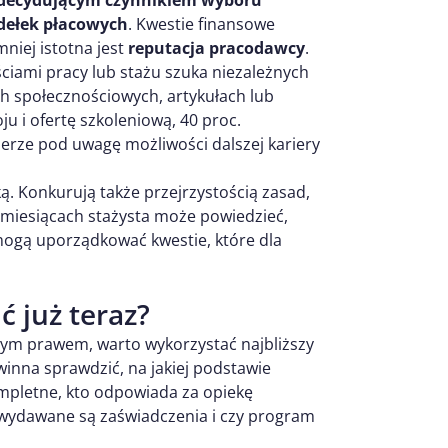
 decydującym czynnikiem wyboru
dełek płacowych
. Kwestie finansowe
niej istotna jest
reputacja pracodawcy
.
ściami pracy lub stażu szuka niezależnych
ach społecznościowych, artykułach lub
u i ofertę szkoleniową, 40 proc.
ierze pod uwagę możliwości dalszej kariery
ką. Konkurują także przejrzystością zasad,
ku miesiącach stażysta może powiedzieć,
mogą uporządkować kwestie, które dla
 już teraz?
ącym prawem, warto wykorzystać najbliższy
inna sprawdzić, na jakiej podstawie
mpletne, kto odpowiada za opiekę
y wydawane są zaświadczenia i czy program