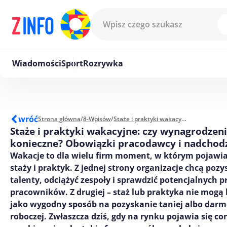
Przejdź do treści
Wiadomości
Sport
Rozrywka
wróć
Strona główna
/
8-Wpisów
/
Staże i praktyki wakacyjne: czy wynagrodzenie jest konieczne? Obowiązki pracodawcy i nadchodzące zmiany
Staże i praktyki wakacyjne: czy wynagrodzeni
konieczne? Obowiązki pracodawcy i nadchod
Wakacje to dla wielu firm moment, w którym pojawia
staży i praktyk. Z jednej strony organizacje chcą poz
talenty, odciążyć zespoły i sprawdzić potencjalnych p
pracowników. Z drugiej – staż lub praktyka nie mogą
jako wygodny sposób na pozyskanie taniej albo darm
roboczej. Zwłaszcza dziś, gdy na rynku pojawia się cor