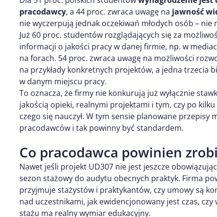
Dla 51 proc. polskich studentów
wynagrodzenie jest
pracodawcy
, a 44 proc. zwraca uwagę na
jawność wi
nie wyczerpują jednak oczekiwań młodych osób – nie m
Już 60 proc. studentów rozglądających się za możliwo
informacji o jakości pracy w danej firmie, np. w medi
na forach. 54 proc. zwraca uwagę na możliwości rozwoj
na przykłady konkretnych projektów, a jedna trzecia b
w danym miejscu pracy.
To oznacza, że firmy nie konkurują już wyłącznie staw
jakością opieki, realnymi projektami i tym, czy po kil
czego się nauczył. W tym sensie planowane przepisy 
pracodawców i tak powinny być standardem.
Co pracodawca powinien zrobić
Nawet jeśli projekt UD307 nie jest jeszcze obowiązuj
sezon stażowy do audytu obecnych praktyk. Firma pow
przyjmuje stażystów i praktykantów, czy umowy są ko
nad uczestnikami, jak ewidencjonowany jest czas, cz
stażu ma realny wymiar edukacyjny.