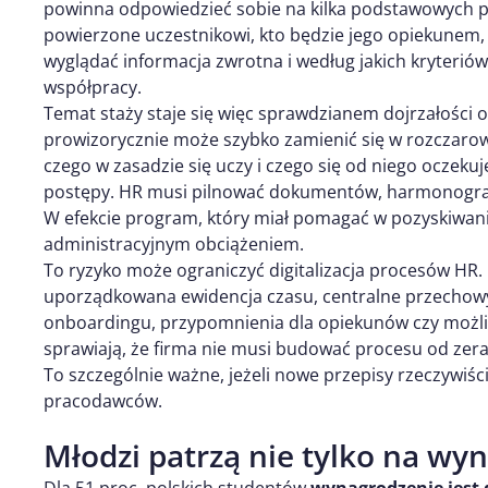
powinna odpowiedzieć sobie na kilka podstawowych pyta
powierzone uczestnikowi, kto będzie jego opiekunem, 
wyglądać informacja zwrotna i według jakich kryteriów
współpracy.
Temat staży staje się więc sprawdzianem dojrzałości 
prowizorycznie może szybko zamienić się w rozczarowa
czego w zasadzie się uczy i czego się od niego oczeku
postępy. HR musi pilnować dokumentów, harmonogram
W efekcie program, który miał pomagać w pozyskiwaniu
administracyjnym obciążeniem.
To ryzyko może ograniczyć digitalizacja procesów HR
uporządkowana ewidencja czasu, centralne przecho
onboardingu, przypomnienia dla opiekunów czy możliw
sprawiają, że firma nie musi budować procesu od zera p
To szczególnie ważne, jeżeli nowe przepisy rzeczywiś
pracodawców.
Młodzi patrzą nie tylko na wy