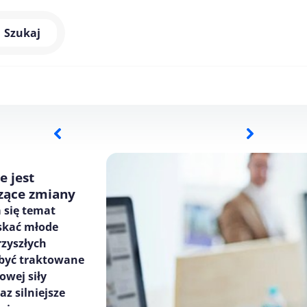
Szukaj
e jest
zące zmiany
 się temat
yskać młode
rzyszłych
 być traktowane
owej siły
az silniejsze