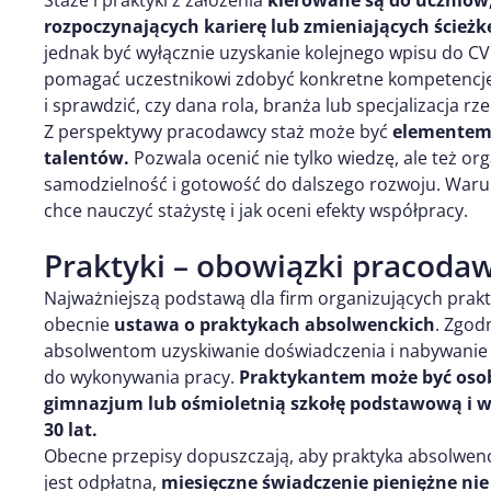
Staże i praktyki z założenia
kierowane są do uczniów
rozpoczynających karierę lub zmieniających ście
jednak być wyłącznie uzyskanie kolejnego wpisu do C
pomagać uczestnikowi zdobyć konkretne kompetencje
i sprawdzić, czy dana rola, branża lub specjalizacja 
Z perspektywy pracodawcy staż może być
elementem 
talentów.
Pozwala ocenić nie tylko wiedzę, ale też or
samodzielność i gotowość do dalszego rozwoju. Warun
chce nauczyć stażystę i jak oceni efekty współpracy.
Praktyki – obowiązki pracoda
Najważniejszą podstawą dla firm organizujących prakt
obecnie
ustawa o praktykach absolwenckich
. Zgod
absolwentom uzyskiwanie doświadczenia i nabywanie
do wykonywania pracy.
Praktykantem może być osob
gimnazjum lub ośmioletnią szkołę podstawową i w 
30 lat.
Obecne przepisy dopuszczają, aby praktyka absolwen
jest odpłatna,
miesięczne świadczenie pieniężne ni