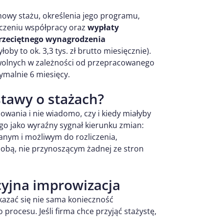
mowy stażu, określenia jego programu,
czeniu współpracy oraz
wypłaty
przeciętnego wynagrodzenia
by to ok. 3,3 tys. zł brutto miesięcznie).
 wolnych w zależności od przepracowanego
ymalnie 6 miesięcy.
stawy o stażach?
owania i nie wiadomo, czy i kiedy miałyby
go jako wyraźny sygnał kierunku zmian:
ym i możliwym do rozliczenia,
obą, nie przynoszącym żadnej ze stron
cyjna improwizacja
azać się nie sama konieczność
rocesu. Jeśli firma chce przyjąć stażystę,