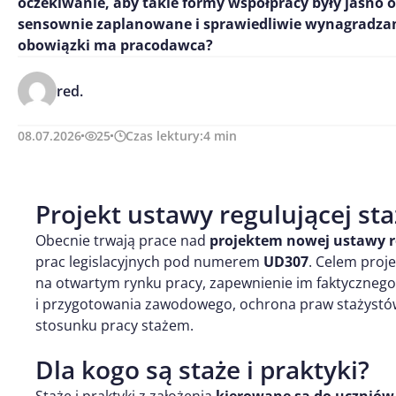
oczekiwanie, aby takie formy współpracy były jasno 
sensownie zaplanowane i sprawiedliwie wynagradzan
obowiązki ma pracodawca?
red.
08.07.2026
25
Czas lektury:
4
min
Projekt ustawy regulującej sta
Obecnie trwają prace nad
projektem nowej ustawy r
prac legislacyjnych pod numerem
UD307
. Celem proj
na otwartym rynku pracy, zapewnienie im faktyczne
i przygotowania zawodowego, ochrona praw stażystów
stosunku pracy stażem.
Dla kogo są staże i praktyki?