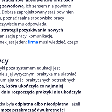
, studentów, absolwentów oraz osób
żkę zawodową
. Ich sensem nie powinno
V. Dobrze zaprojektowany staż powinien
, poznać realne środowisko pracy
rzeczywiście mu odpowiada.
strategii pozyskiwania nowych
ganizację pracy, komunikację,
ek jest jeden:
firma
musi wiedzieć, czego
wcy
yki poza systemem edukacji jest
nie z jej wytycznymi praktyka ma ułatwiać
 umiejętności praktycznych potrzebnych
a, która ukończyła co najmniej
dniu rozpoczęcia praktyki nie ukończyła
cka była
odpłatna albo nieodpłatna
. Jeżeli
e może przekraczać dwukrotności