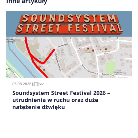
Inne artykuły
Treść komentarza*
Zapamiętaj moje dane w tej przeglądarce podczas
pisania kolejnych komentarzy.
05.08.2026
|
red.
Soundsystem Street Festival 2026 –
utrudnienia w ruchu oraz duże
natężenie dźwięku