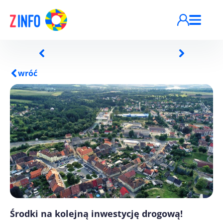
Przejdź do treści
wróć
Środki na kolejną inwestycję drogową!