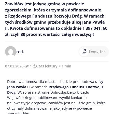
Zawidów jest jedyną gminą w powiecie
zgorzeleckim, która otrzymała dofinansowanie
z Rządowego Funduszu Rozwoju Dróg. W ramach
tych środków gmina przebuduje ulicę Jana Pawła
II. Kwota dofinasowania to dokładnie 1 397 041, 60
zł, czyli 80 procent wartości całej inwestycji!
red.
Skopiuj link
07.02.2023
11
Czas lektury:
< 1
min
Dobra wiadomość dla miasta – będzie przebudowa
ulicy
Jana Pawła II
w ramach
Rządowego Funduszu Rozwoju
Dróg
. Wczoraj na stronie Dolnośląskiego Urzędu
Wojewódzkiego opublikowano wyniki konkursu
na inwestycje drogowe. Zawidów jest na liście gmin, które
otrzymały dofinansowanie jako jedyne w powiecie
zgorzeleckim.