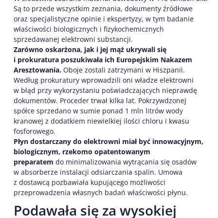
Są to przede wszystkim zeznania, dokumenty źródłowe
oraz specjalistyczne opinie i ekspertyzy, w tym badanie
właściwości biologicznych i fizykochemicznych
sprzedawanej elektrowni substancji.
Zarówno oskarżona, jak i jej mąż ukrywali się
i prokuratura poszukiwała ich Europejskim Nakazem
Aresztowania.
Oboje zostali zatrzymani w Hiszpanii.
Według prokuratury wprowadzili oni władze elektrowni
w błąd przy wykorzystaniu poświadczających nieprawdę
dokumentów. Proceder trwał kilka lat. Pokrzywdzonej
spółce sprzedano w sumie ponad 1 mln litrów wody
kranowej z dodatkiem niewielkiej ilości chloru i kwasu
fosforowego.
Płyn dostarczany do elektrowni miał być innowacyjnym,
biologicznym, rzekomo opatentowanym
preparatem
do minimalizowania wytrącania się osadów
w absorberze instalacji odsiarczania spalin. Umowa
z dostawcą pozbawiała kupującego możliwości
przeprowadzenia własnych badań właściwości płynu.
Podawała się za wysokiej