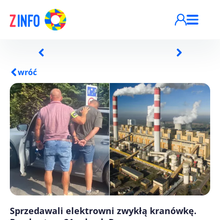
Przejdź do treści
wróć
Sprzedawali elektrowni zwykłą kranówkę.