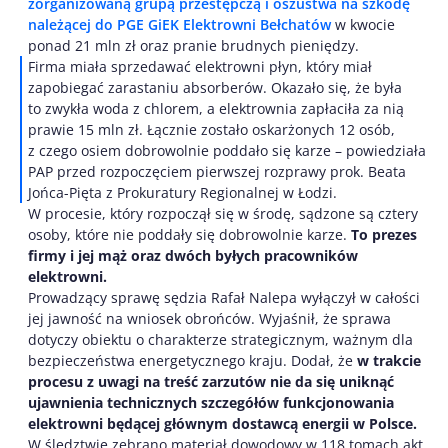
zorganizowaną grupą przestępczą i oszustwa na szkodę
należącej do PGE GiEK Elektrowni Bełchatów
w kwocie
ponad 21 mln zł oraz pranie brudnych pieniędzy.
Firma miała sprzedawać elektrowni płyn, który miał
zapobiegać zarastaniu absorberów. Okazało się, że była
to zwykła woda z chlorem, a elektrownia zapłaciła za nią
prawie 15 mln zł. Łącznie zostało oskarżonych 12 osób,
z czego osiem dobrowolnie poddało się karze – powiedziała
PAP przed rozpoczęciem pierwszej rozprawy prok. Beata
Jońca-Pięta z Prokuratury Regionalnej w Łodzi.
W procesie, który rozpoczął się w środę, sądzone są cztery
osoby, które nie poddały się dobrowolnie karze.
To prezes
firmy i jej mąż oraz dwóch byłych pracowników
elektrowni.
Prowadzący sprawę sędzia Rafał Nalepa wyłączył w całości
jej jawność na wniosek obrońców. Wyjaśnił, że sprawa
dotyczy obiektu o charakterze strategicznym, ważnym dla
bezpieczeństwa energetycznego kraju. Dodał, że
w trakcie
procesu z uwagi na treść zarzutów nie da się uniknąć
ujawnienia technicznych szczegółów funkcjonowania
elektrowni będącej głównym dostawcą energii w Polsce.
W śledztwie zebrano materiał dowodowy w 118 tomach akt.