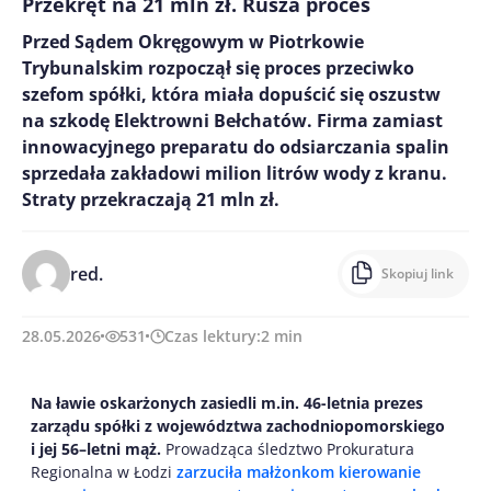
Przekręt na 21 mln zł. Rusza proces
Przed Sądem Okręgowym w Piotrkowie
Trybunalskim rozpoczął się proces przeciwko
szefom spółki, która miała dopuścić się oszustw
na szkodę Elektrowni Bełchatów. Firma zamiast
innowacyjnego preparatu do odsiarczania spalin
sprzedała zakładowi milion litrów wody z kranu.
Straty przekraczają 21 mln zł.
red.
Skopiuj link
28.05.2026
531
Czas lektury:
2
min
Na ławie oskarżonych zasiedli m.in. 46-letnia prezes
zarządu spółki z województwa zachodniopomorskiego
i jej 56–letni mąż.
Prowadząca śledztwo Prokuratura
Regionalna w Łodzi
zarzuciła małżonkom kierowanie