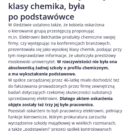
klasy chemika, była
po podstawówce
W śledztwie ustalono także, że kobieta oskarżona
o kierowanie grupą przestępczą proponując
m.in. Elektrowni Bełchatów produkty chemiczne swojej
firmy, czy występując na konferencjach branżowych,
prezentowała się jako wysokiej klasy chemik, podając przy
tym nieprawdziwe informacje, że ukończyła prestiżowy
moskiewski uniwersytet.
W rzeczywistości nie była ona
absolwentką żadnej szkoły o profilu chemicznym,
a ma wykształcenie podstawowe.
W spółce zarządzanej przez 46-latkę miało dochodzić też
do fałszowania prowadzonych przez firmę zewnętrzną
badań dotyczących rzekomej skuteczności substancji
sprzedawanej elektrowni.
Dlatego aktem oskarżenia
objęte zostały też trzy jej byłe pracownice.
Pozostali oskarżeni to byli pracownicy elektrowni, pełniący
funkcje kierownicze, którym prokuratura zarzuciła
wyrządzenie szkody majątkowej w wielkich rozmiarach,
a także „podstawieni” prezesi spółek kontrolowanych