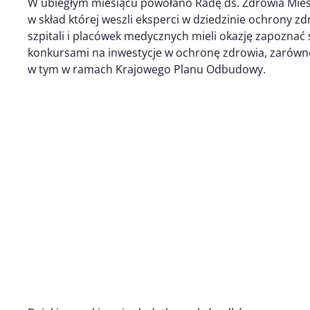
W ubiegłym miesiącu powołano Radę ds. Zdrowia Mie
w skład której weszli eksperci w dziedzinie ochrony zd
szpitali i placówek medycznych mieli okazję zapoznać 
konkursami na inwestycje w ochronę zdrowia, zarówno 
w tym w ramach Krajowego Planu Odbudowy.