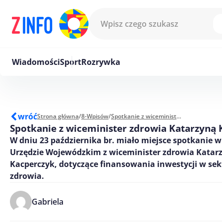
Przejdź do treści
Wiadomości
Sport
Rozrywka
wróć
Strona główna
/
8-Wpisów
/
Spotkanie z wiceminister zdrowia Katarzyną Kacperczyk
Spotkanie z wiceminister zdrowia Katarzyną
W dniu 23 października br. miało miejsce spotkanie 
Urzędzie Wojewódzkim z wiceminister zdrowia Katar
Kacperczyk, dotyczące finansowania inwestycji w se
zdrowia.
Gabriela