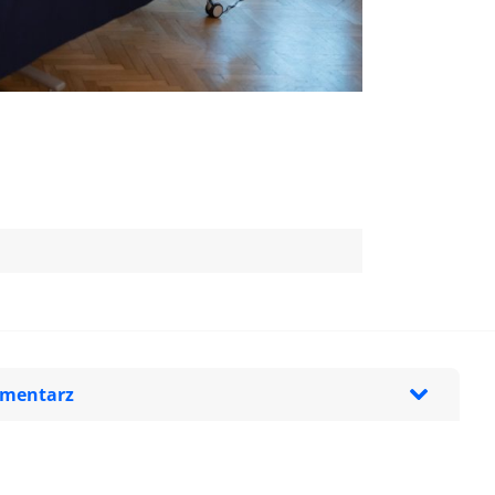
omentarz