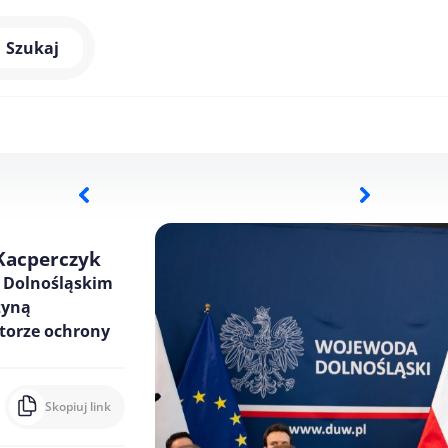
Szukaj
 Kacperczyk
w Dolnośląskim
zyną
ktorze ochrony
Skopiuj link