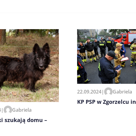
zeglądarce podczas pisania
22.09.2024
|
Gabriela
KP PSP w Zgorzelcu i
4
|
Gabriela
ki szukają domu –