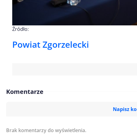
Źródło:
Powiat Zgorzelecki
Komentarze
Napisz k
Brak komentarzy do wyświetlenia.
Imię/ Nick*