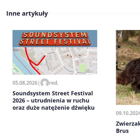
Inne artykuły
Treść komentarza*
Zapamiętaj moje dane w tej pr
05.08.2026
|
red.
kolejnych komentarzy.
Soundsystem Street Festival
2026 – utrudnienia w ruchu
oraz duże natężenie dźwięku
09.10.202
Zwierza
Brus