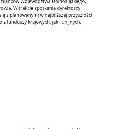
szkańców Województwa Dolnośląskiego,
rowia. W trakcie spotkania dyrektorzy
się z planowanymi w najbliższej przyszłości
z funduszy krajowych, jak i unijnych,