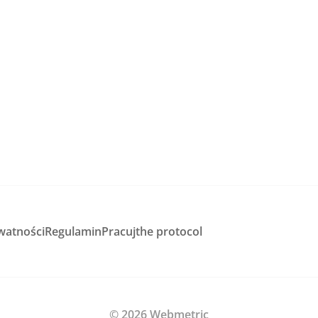
watności
Regulamin
Pracuj
the protocol
© 2026 Webmetric