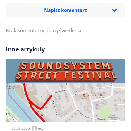
Napisz komentarz
Brak komentarzy do wyświetlenia.
Imię/ Nick*
Inne artykuły
Treść komentarza*
Zapamiętaj moje dane w tej przeglądarce podczas
pisania kolejnych komentarzy.
05.08.2026
|
red.