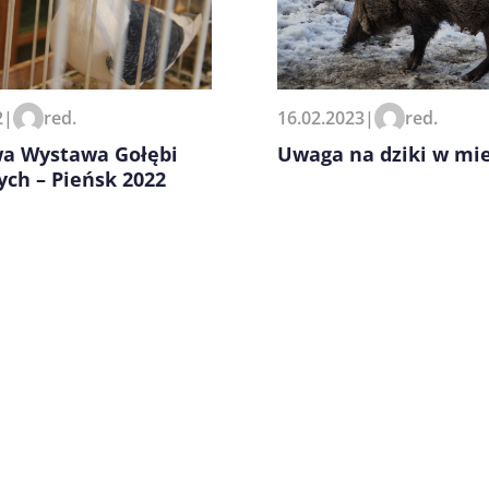
zeglądarce podczas pisania
2
|
red.
16.02.2023
|
red.
a Wystawa Gołębi
Uwaga na dziki w mie
ch – Pieńsk 2022