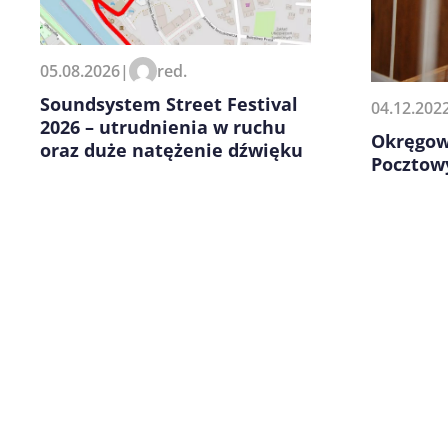
Zapamiętaj moje dane w tej pr
05.08.2026
|
red.
kolejnych komentarzy.
Soundsystem Street Festival
04.12.202
2026 – utrudnienia w ruchu
Okręgow
oraz duże natężenie dźwięku
Pocztowy