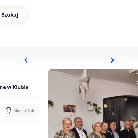
Szukaj
jne w Klubie
Skopiuj link