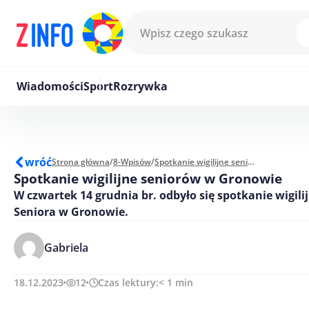
Przejdź do treści
Wiadomości
Sport
Rozrywka
wróć
Strona główna
/
8-Wpisów
/
Spotkanie wigilijne seniorów w Gronowie
Spotkanie wigilijne seniorów w Gronowie
W czwartek 14 grudnia br. odbyło się spotkanie wigili
Seniora w Gronowie.
Gabriela
18.12.2023
12
Czas lektury:
< 1
min