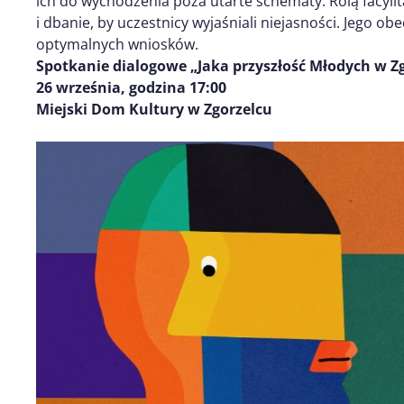
ich do wychodzenia poza utarte schematy. Rolą facyl
i dbanie, by uczestnicy wyjaśniali niejasności. Jego 
optymalnych wniosków.
Spotkanie dialogowe
„
Jaka przyszłość Młodych w Z
26 września, godzina 17:00
Miejski Dom Kultury w Zgorzelcu