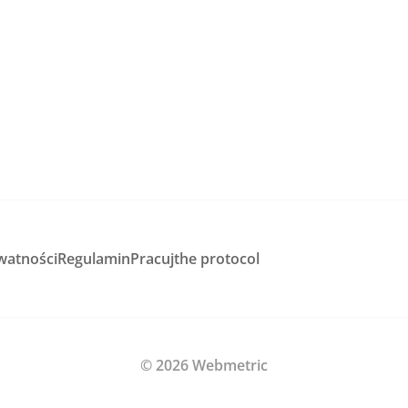
watności
Regulamin
Pracuj
the protocol
© 2026 Webmetric