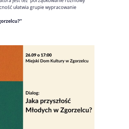
itatora jest też porządkowanie rozmowy
obecność ułatwia grupie wypracowanie
gorzelcu?”