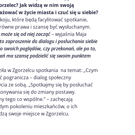
orzelec? Jak widzą w nim swoją
ażować w życie miasta i czuć się u siebie?
oju, które będą facylitować spotkanie,
 równe prawa i szansę być wysłuchanym.
 może się od niej zacząć
– wyjaśnia Maja
to zaproszenie do dialogu i posłuchania siebie
 swoich poglądów, czy przekonań, ale po to,
tkań ma szansę podzielić się swoim punktem
ła w Zgorzelcu spotkania na temat: „Czym
ć pogranicza – dialog społeczny
ycia ze sobą. „Spotkajmy się by posłuchać
zekonywania się do zmiany postawy.
y tego co wspólne.” – zachęcają
odym pokoleniu mieszkańców, o ich
dzą swoje miejsce w Zgorzelcu.