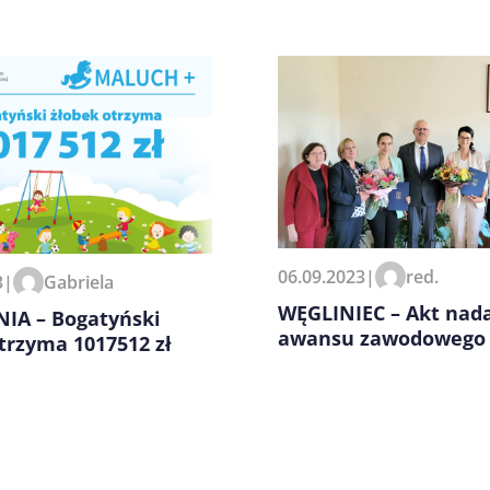
zeglądarce podczas pisania
06.09.2023
|
red.
3
|
Gabriela
WĘGLINIEC – Akt nad
IA – Bogatyński
awansu zawodowego
trzyma 1017512 zł