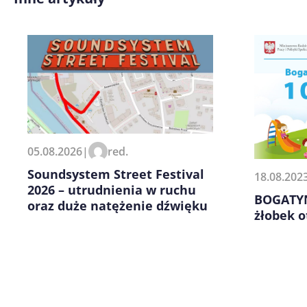
Zapamiętaj moje dane w tej pr
05.08.2026
|
red.
kolejnych komentarzy.
Soundsystem Street Festival
18.08.202
2026 – utrudnienia w ruchu
BOGATYN
oraz duże natężenie dźwięku
żłobek o