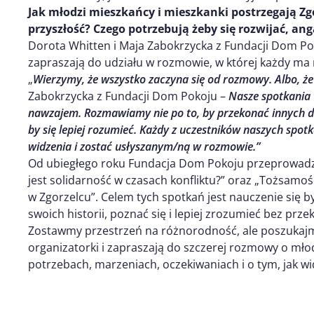
Jak młodzi mieszkańcy i mieszkanki postrzegają Zg
przyszłość? Czego potrzebują żeby się rozwijać, ang
Dorota Whitten i Maja Zabokrzycka z Fundacji Dom Pok
zapraszają do udziału w rozmowie, w której każdy ma
„
Wierzymy, że wszystko zaczyna się od rozmowy.
Albo, że
Zabokrzycka z Fundacji Dom Pokoju –
Nasze spotkania 
nawzajem. Rozmawiamy nie po to, by przekonać innych do
by się lepiej rozumieć. Każdy z uczestników naszych spo
widzenia i zostać usłyszanym/ną w rozmowie
.”
Od ubiegłego roku Fundacja Dom Pokoju przeprowadzi
jest solidarność w czasach konfliktu?” oraz „Tożsamoś
w Zgorzelcu”. Celem tych spotkań jest nauczenie się b
swoich historii, poznać się i lepiej zrozumieć bez pr
Zostawmy przestrzeń na różnorodność, ale poszukajm
organizatorki i zapraszają do szczerej rozmowy o mł
potrzebach, marzeniach, oczekiwaniach i o tym, jak wi