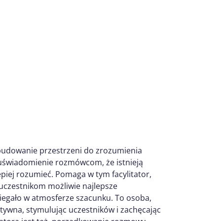
 budowanie przestrzeni do zrozumienia
 uświadomienie rozmówcom, że istnieją
epiej rozumieć. Pomaga w tym facylitator,
 uczestnikom możliwie najlepsze
biegało w atmosferze szacunku. To osoba,
ktywna, stymulując uczestników i zachęcając