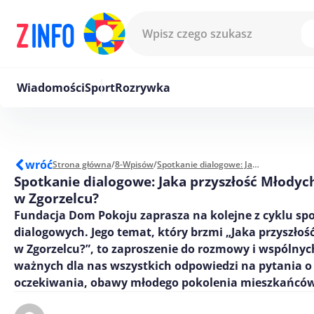
Przejdź do treści
Wiadomości
Sport
Rozrywka
wróć
Strona główna
/
8-Wpisów
/
Spotkanie dialogowe: Jaka przyszłość Młodych w Zgorzelcu?
Spotkanie dialogowe: Jaka przyszłość Młodyc
w Zgorzelcu?
Fundacja Dom Pokoju zaprasza na kolejne z cyklu sp
dialogowych. Jego temat, który brzmi „Jaka przyszłoś
w Zgorzelcu?”, to zaproszenie do rozmowy i wspólny
ważnych dla nas wszystkich odpowiedzi na pytania o
oczekiwania, obawy młodego pokolenia mieszkańców