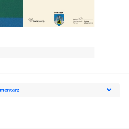
omentarz