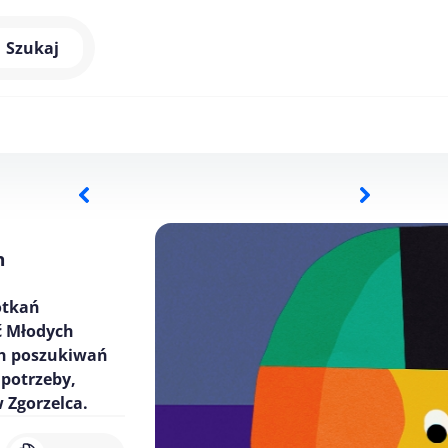
Szukaj
h
otkań
ć Młodych
ch poszukiwań
 potrzeby,
 Zgorzelca.