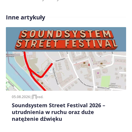
Inne artykuły
Treść komentarza*
Zapamiętaj moje dane w tej przeglądarce podczas
pisania kolejnych komentarzy.
05.08.2026
|
red.
Soundsystem Street Festival 2026 –
utrudnienia w ruchu oraz duże
natężenie dźwięku