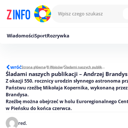
Przejdź do treści
Wiadomości
Sport
Rozrywka
wróć
Strona główna
/
8-Wpisów
/
Śladami naszych publikacji - Andrzej Brandys
Śladami naszych publikacji – Andrzej Brandys
Z okazji 550. rocznicy urodzin słynnego astronoma 
Państwu rzeźbę Mikołaja Kopernika, wykonaną przez
Brandysa.
Rzeźbę można obejrzeć w holu Euroregionalnego Cen
w Pieńsku do końca czerwca.
red.