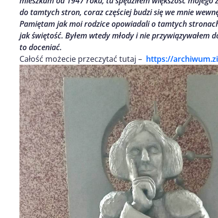
mieszkam od 1947 roku, tu spędziłem większość mojego 
do tamtych stron, coraz częściej budzi się we mnie wewn
Pamiętam jak moi rodzice opowiadali o tamtych stronach
jak świętość. Byłem wtedy młody i nie przywiązywałem d
to doceniać.
Całość możecie przeczytać tutaj –
https://archiwum.z