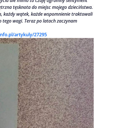
życia ale mimo to czuję ogromny sentyment
ętrzna tęsknota do miejsc mojego dzieciństwa.
, każdy wątek, każde wspomnienie traktowali
o tego wagi. Teraz po latach zaczynam
info.pl/artykuly/27295