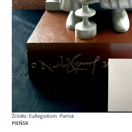
Źródło: EuRegioKom Pieńsk
PIEŃSK