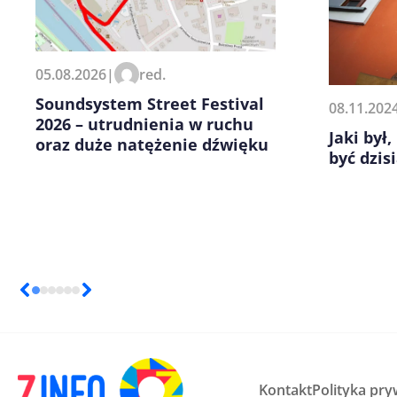
Zapamiętaj moje dane w tej pr
05.08.2026
|
red.
kolejnych komentarzy.
Soundsystem Street Festival
08.11.202
2026 – utrudnienia w ruchu
Jaki był
oraz duże natężenie dźwięku
być dzis
Kontakt
Polityka pry