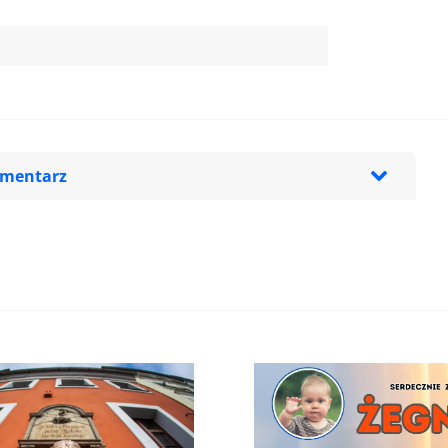
omentarz