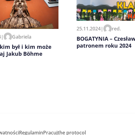
zeglądarce podczas pisania
25.11.2024
|
red.
4
|
Gabriela
BOGATYNIA – Czesław
patronem roku 2024
, kim był i kim może
iaj Jakub Böhme
watności
Regulamin
Pracuj
the protocol