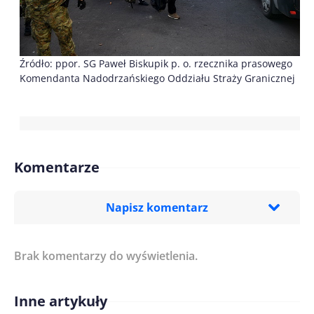
Źródło: ppor. SG Paweł Biskupik p. o. rzecznika prasowego
Komendanta Nadodrzańskiego Oddziału Straży Granicznej
Komentarze
Napisz komentarz
Brak komentarzy do wyświetlenia.
Imię/ Nick*
Inne artykuły
Treść komentarza*