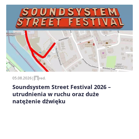
Zapamiętaj moje dane w tej przeglądarce podczas
pisania kolejnych komentarzy.
05.08.2026
|
red.
Soundsystem Street Festival 2026 –
utrudnienia w ruchu oraz duże
natężenie dźwięku