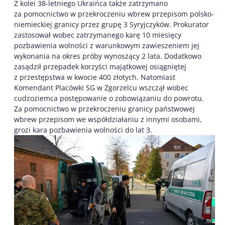
Z kolei 38-letniego Ukraińca także zatrzymano
za pomocnictwo w przekroczeniu wbrew przepisom polsko-
niemieckiej granicy przez grupę 3 Syryjczyków. Prokurator
zastosował wobec zatrzymanego karę 10 miesięcy
pozbawienia wolności z warunkowym zawieszeniem jej
wykonania na okres próby wynoszący 2 lata. Dodatkowo
zasądził przepadek korzyści majątkowej osiągniętej
z przestępstwa w kwocie 400 złotych. Natomiast
Komendant Placówki SG w Zgorzelcu wszczął wobec
cudzoziemca postępowanie o zobowiązaniu do powrotu.
Za pomocnictwo w przekroczeniu granicy państwowej
wbrew przepisom we współdziałaniu z innymi osobami,
grozi kara pozbawienia wolności do lat 3.