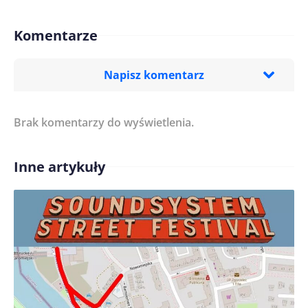
Komentarze
Napisz komentarz
Brak komentarzy do wyświetlenia.
Imię/ Nick*
Inne artykuły
Treść komentarza*
Zapamiętaj moje dane w tej przeglądarce podczas