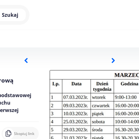
Szukaj
erową
 podstawowej
ruchu
ierwszej
Skopiuj link