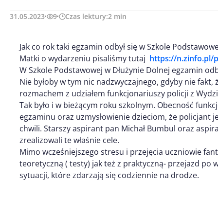
31.05.2023
9
Czas lektury:
2
min
Jak co rok taki egzamin odbył się w Szkole Podstawowe
Matki o wydarzeniu pisaliśmy tutaj
https://n.zinfo.pl
W Szkole Podstawowej w Dłużynie Dolnej egzamin odby
Nie byłoby w tym nic nadzwyczajnego, gdyby nie fakt,
rozmachem z udziałem funkcjonariuszy policji z Wyd
Tak było i w bieżącym roku szkolnym. Obecność funkcj
egzaminu oraz uzmysłowienie dzieciom, że policjant j
chwili. Starszy aspirant pan Michał Bumbul oraz aspir
zrealizowali te właśnie cele.
Mimo wcześniejszego stresu i przejęcia uczniowie fant
teoretyczną ( testy) jak też z praktyczną- przejazd po
sytuacji, które zdarzają się codziennie na drodze.