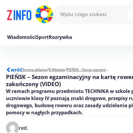
Przejdź do treści
Wiadomości
Sport
Rozrywka
wróć
Strona główna
/
8-Wpisów
/
PIEŃSK - Sezon egzaminacyjny na kartę rowerową zakończony (VIDEO)
PIEŃSK – Sezon egzaminacyjny na kartę row
zakończony (VIDEO)
W ramach programu przedmiotu TECHNIKA w szkole
uczniowie klasy IV poznają znaki drogowe, przepisy 
drogowego, budowę roweru oraz zasady udzielania p
pomocy w nagłych przypadkach.
red.