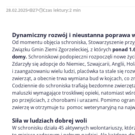
28.02.2025
27
Czas lektury:
2
min
Dynamiczny rozwój i nieustanna poprawa
Od momentu objęcia schroniska, Stowarzyszenie przy
Związku Gmin Ziemi Zgorzeleckiej, z których
ponad 1.
domy.
Schroniskowi podopieczni rozpoczęli nowe życie 
Zdarzyły się adopcje do Niemiec, Szwajcarii, Anglii, Ho
i zaangażowaniu wielu ludzi, placówka ta stale się ro
zwierząt, a obecnie trwa wymiana bud w kojcach, co 
Codziennie do schroniska trafiają bezdomne zwierzęt
maluszki wymagające troskliwej opieki, natomiast wśr
po przejściach, z chorobami i urazami. Pomimo ogra
zwierzę w otrzymuje tu pomoc weterynaryjną na naj
Siła w ludziach dobrej woli
W schronisku działa 45 aktywnych wolontariuszy, którz