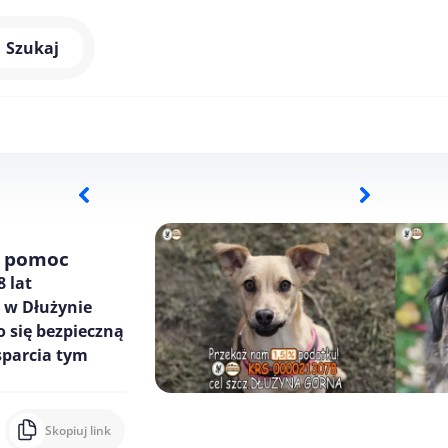
Szukaj
ą pomoc
 lat
 w Dłużynie
o się bezpieczną
wsparcia tym
Skopiuj link