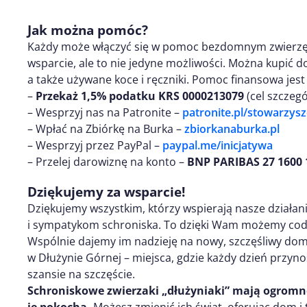
Jak można pomóc?
Każdy może włączyć się w pomoc bezdomnym zwierzęt
wsparcie, ale to nie jedyne możliwości. Można kupić d
a także używane koce i ręczniki. Pomoc finansowa jes
–
Przekaż 1,5% podatku KRS 0000213079
(cel szczeg
– Wesprzyj nas na Patronite –
patronite.pl/stowarzys
– Wpłać na Zbiórkę na Burka –
zbiorkanaburka.pl
– Wesprzyj przez PayPal –
paypal.me/inicjatywa
– Przelej darowiznę na konto –
BNP PARIBAS 27 1600 
Dziękujemy za wsparcie!
Dziękujemy wszystkim, którzy wspierają nasze działa
i sympatykom schroniska. To dzięki Wam możemy codzi
Wspólnie dajemy im nadzieję na nowy, szczęśliwy do
w Dłużynie Górnej – miejsca, gdzie każdy dzień przynosi
szansie na szczęście.
Schroniskowe zwierzaki „dłużyniaki” mają ogromne 