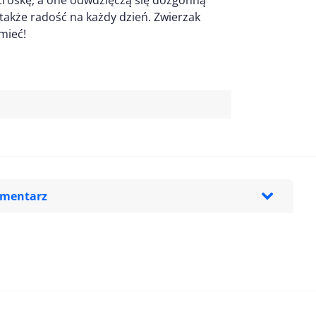
 troskę, a one odwdzięczą się dozgonną
e także radość na każdy dzień. Zwierzak
mieć!
omentarz