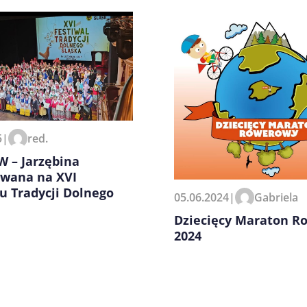
zeglądarce podczas pisania
5
|
red.
 – Jarzębina
wana na XVI
u Tradycji Dolnego
05.06.2024
|
Gabriela
Dziecięcy Maraton R
2024