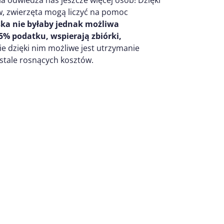
a odwiedza nas jeszcze więcej osób! Dzięki
w, zwierzęta mogą liczyć na pomoc
ska nie byłaby jednak możliwa
,5% podatku, wspierają zbiórki,
e dzięki nim możliwe jest utrzymanie
tale rosnących kosztów.