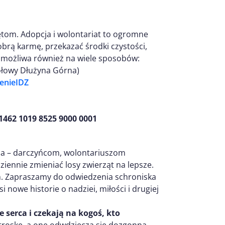
om. Adopcja i wolontariat to ogromne
obrą karmę, przekazać środki czystości,
t możliwa również na wiele sposobów:
ółowy Dłużyna Górna)
zenieIDZ
1462 1019 8525 9000 0001
nia – darczyńcom, wolontariuszom
ennie zmieniać losy zwierząt na lepsze.
m. Zapraszamy do odwiedzenia schroniska
 nowe historie o nadziei, miłości i drugiej
serca i czekają na kogoś, kto