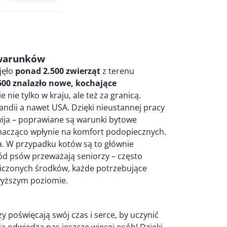
 warunków
jęło
ponad 2.500 zwierząt
z terenu
600 znalazło nowe, kochające
nie tylko w kraju, ale też za granicą.
landii a nawet USA. Dzięki nieustannej pracy
zwija – poprawiane są warunki bytowe
znacząco wpłynie na komfort podopiecznych.
a. W przypadku kotów są to głównie
ód psów przeważają seniorzy – często
niczonych środków, każde potrzebujące
wyższym poziomie.
y poświęcają swój czas i serce, by uczynić