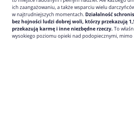
to miejsce radosnym i pełnym nadziei. Ale każdego dni
ich zaangażowaniu, a także wsparciu wielu darczyńcó
w najtrudniejszych momentach.
Działalność schroni
bez hojności ludzi dobrej woli, którzy przekazują 1
przekazują karmę i inne niezbędne rzeczy.
To właśni
wysokiego poziomu opieki nad podopiecznymi, mimo s