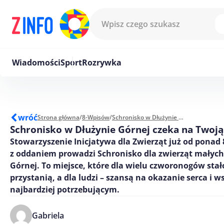
Przejdź do treści
Wiadomości
Sport
Rozrywka
wróć
Strona główna
/
8-Wpisów
/
Schronisko w Dłużynie Górnej czeka na Twoją pomoc
Schronisko w Dłużynie Górnej czeka na Twoj
Stowarzyszenie Inicjatywa dla Zwierząt już od ponad 8
z oddaniem prowadzi Schronisko dla zwierząt małych
Górnej. To miejsce, które dla wielu czworonogów stał
przystanią, a dla ludzi – szansą na okazanie serca i 
najbardziej potrzebującym.
Gabriela