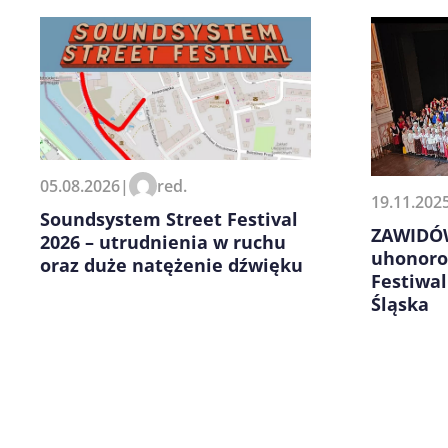
Zapamiętaj moje dane w tej pr
05.08.2026
|
red.
kolejnych komentarzy.
19.11.202
Soundsystem Street Festival
ZAWIDÓW
2026 – utrudnienia w ruchu
uhonoro
oraz duże natężenie dźwięku
Festiwal
Śląska