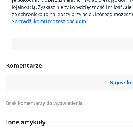
je pokocha.
Możesz zmienić ich świat, oferując dom i
lojalnością. Zyskasz nie tylko wdzięczność i miłość, al
ze schroniska to najlepszy przyjaciel, którego możesz 
Sprawdź, komu możesz dać dom
Komentarze
Napisz k
Brak komentarzy do wyświetlenia.
Imię/ Nick*
Inne artykuły
Treść komentarza*