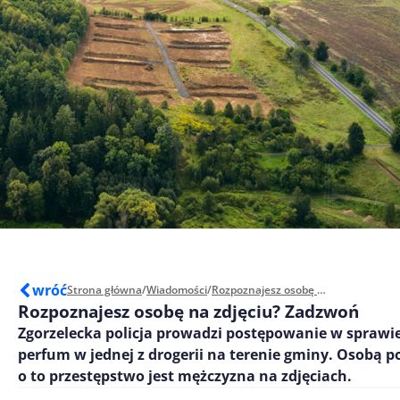
wróć
Strona główna
/
Wiadomości
/
Rozpoznajesz osobę na zdjęciu? Zadzwoń
Rozpoznajesz osobę na zdjęciu? Zadzwoń
Zgorzelecka policja prowadzi postępowanie w sprawie
perfum w jednej z drogerii na terenie gminy. Osobą 
o to przestępstwo jest mężczyzna na zdjęciach.