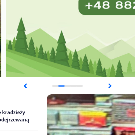
 kradzieży
podejrzewaną