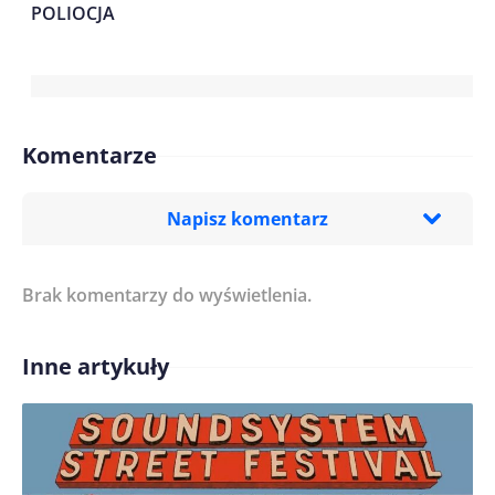
POLIOCJA
Komentarze
Napisz komentarz
Brak komentarzy do wyświetlenia.
Imię/ Nick*
Inne artykuły
Treść komentarza*