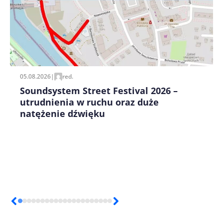
Zapamiętaj moje dane w tej przeglądarce podczas
pisania kolejnych komentarzy.
05.08.2026
|
red.
Soundsystem Street Festival 2026 –
utrudnienia w ruchu oraz duże
natężenie dźwięku