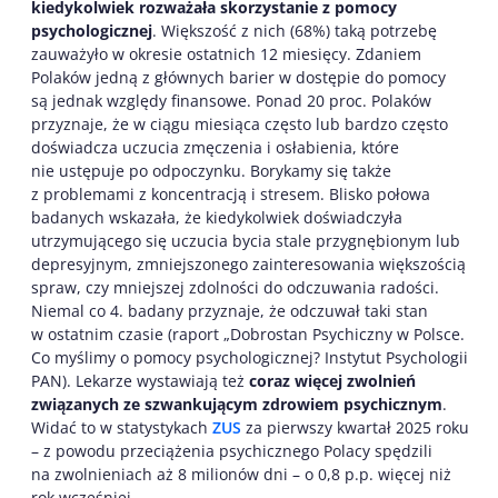
kiedykolwiek rozważała skorzystanie z pomocy
psychologicznej
. Większość z nich (68%) taką potrzebę
zauważyło w okresie ostatnich 12 miesięcy. Zdaniem
Polaków jedną z głównych barier w dostępie do pomocy
są jednak względy finansowe. Ponad 20 proc. Polaków
przyznaje, że w ciągu miesiąca często lub bardzo często
doświadcza uczucia zmęczenia i osłabienia, które
nie ustępuje po odpoczynku. Borykamy się także
z problemami z koncentracją i stresem. Blisko połowa
badanych wskazała, że kiedykolwiek doświadczyła
utrzymującego się uczucia bycia stale przygnębionym lub
depresyjnym, zmniejszonego zainteresowania większością
spraw, czy mniejszej zdolności do odczuwania radości.
Niemal co 4. badany przyznaje, że odczuwał taki stan
w ostatnim czasie (raport „Dobrostan Psychiczny w Polsce.
Co myślimy o pomocy psychologicznej? Instytut Psychologii
PAN). Lekarze wystawiają też
coraz więcej zwolnień
związanych ze szwankującym zdrowiem psychicznym
.
Widać to w statystykach
ZUS
za pierwszy kwartał 2025 roku
– z powodu przeciążenia psychicznego Polacy spędzili
na zwolnieniach aż 8 milionów dni – o 0,8 p.p. więcej niż
rok wcześniej.