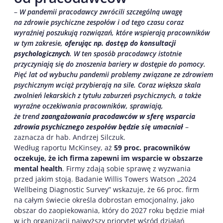
–
W pandemii pracodawcy zwrócili szczególną uwagę
na zdrowie psychiczne zespołów i od tego czasu coraz
wyraźniej poszukują rozwiązań, które wspierają pracowników
w tym zakresie,
oferując np. dostęp do konsultacji
psychologicznych
. W ten sposób pracodawcy istotnie
przyczyniają się do znoszenia bariery w dostępie do pomocy.
Pięć lat od wybuchu pandemii problemy związane ze zdrowiem
psychicznym wciąż przybierają na sile. Coraz większa skala
zwolnień lekarskich z tytułu zaburzeń psychicznych, a także
wyraźne oczekiwania pracowników, sprawiają,
że trend
zaangażowania pracodawców w sferę wsparcia
zdrowia psychicznego zespołów będzie się umacniał
–
zaznacza dr hab. Andrzej Silczuk.
Według raportu McKinsey, aż
59 proc. pracowników
oczekuje, że ich firma zapewni im wsparcie w obszarze
mental health
. Firmy zdają sobie sprawę z wyzwania
przed jakim stoją. Badanie Willis Towers Watson „2024
Wellbeing Diagnostic Survey” wskazuje, że 66 proc. firm
na całym świecie określa dobrostan emocjonalny, jako
obszar do zaopiekowania, który do 2027 roku będzie miał
w ich organizacji najwyższy priorytet wśród działań