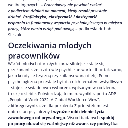
wellbeingowych. –
Pracodawcy nie powinni czekać
z podjęciem działań na moment, kiedy zespół przestaje
działać.
Profilaktyka, elastyczność i dostępność
wsparcia
to fundamenty wsparcia psychologicznego w miejscu
pracy, które warto wziąć pod uwagę
– podkreśla dr hab.
Silczuk.
Oczekiwania młodych
pracowników
Wśród młodych dorosłych coraz silniejsze staje się
przekonanie, że o zdrowie psychiczne warto dbać tak samo,
jak o kondycję fizyczną czy zbilansowaną dietę. Pomoc
psychologiczna przestaje być dla nich tematem wstydliwym
– staje się świadomym wyborem, wpisanym w codzienną
troskę o siebie. Potwierdzają to m.in. wyniki raportu ADP
„People at Work 2022: A Global Workforce View”,
z którego wynika, że dla pokolenia Z priorytetem jest
dobrostan psychiczny i
wyraźne oddzielenie życia
zawodowego od prywatnego
. Wśród badanych
spokój
po pracy okazał się ważniejszy niż awans czy podwyżka
–