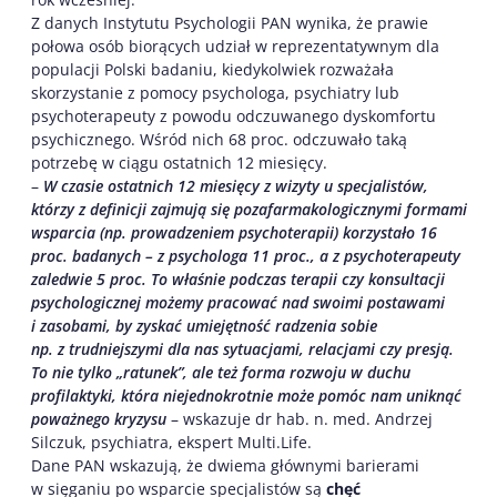
Z danych Instytutu Psychologii PAN wynika, że prawie
połowa osób biorących udział w reprezentatywnym dla
populacji Polski badaniu, kiedykolwiek rozważała
skorzystanie z pomocy psychologa, psychiatry lub
psychoterapeuty z powodu odczuwanego dyskomfortu
psychicznego. Wśród nich 68 proc. odczuwało taką
potrzebę w ciągu ostatnich 12 miesięcy.
–
W czasie ostatnich 12 miesięcy z wizyty u specjalistów,
którzy z definicji zajmują się pozafarmakologicznymi formami
wsparcia (np. prowadzeniem psychoterapii) korzystało 16
proc. badanych – z psychologa 11 proc., a z psychoterapeuty
zaledwie 5 proc. To właśnie podczas terapii czy konsultacji
psychologicznej możemy pracować nad swoimi postawami
i zasobami, by zyskać umiejętność radzenia sobie
np. z trudniejszymi dla nas sytuacjami, relacjami czy presją.
To nie tylko „ratunek”, ale też forma rozwoju w duchu
profilaktyki, która niejednokrotnie może pomóc nam uniknąć
poważnego kryzysu
– wskazuje dr hab. n. med. Andrzej
Silczuk, psychiatra, ekspert Multi.Life.
Dane PAN wskazują, że dwiema głównymi barierami
w sięganiu po wsparcie specjalistów są
chęć