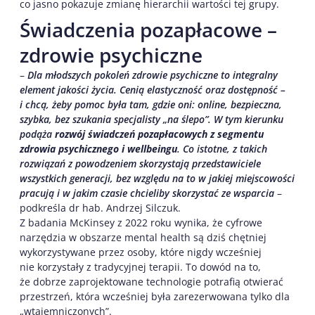
co jasno pokazuje zmianę hierarchii wartości tej grupy.
Świadczenia pozapłacowe –
zdrowie psychiczne
–
Dla młodszych pokoleń zdrowie psychiczne to integralny
element jakości życia. Cenią elastyczność oraz dostępność –
i chcą, żeby pomoc była tam, gdzie oni: online, bezpieczna,
szybka, bez szukania specjalisty „na ślepo”. W tym kierunku
podąża
rozwój świadczeń pozapłacowych z segmentu
zdrowia psychicznego i wellbeingu
. Co istotne, z takich
rozwiązań z powodzeniem skorzystają przedstawiciele
wszystkich generacji, bez względu na to w jakiej miejscowości
pracują i w jakim czasie chcieliby skorzystać ze wsparcia
–
podkreśla dr hab. Andrzej Silczuk.
Z badania McKinsey z 2022 roku wynika, że cyfrowe
narzędzia w obszarze mental health są dziś chętniej
wykorzystywane przez osoby, które nigdy wcześniej
nie korzystały z tradycyjnej terapii. To dowód na to,
że dobrze zaprojektowane technologie potrafią otwierać
przestrzeń, która wcześniej była zarezerwowana tylko dla
„wtajemniczonych”.