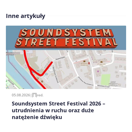
Inne artykuły
Treść komentarza*
Zapamiętaj moje dane w tej przeglądarce podczas
pisania kolejnych komentarzy.
05.08.2026
|
red.
Soundsystem Street Festival 2026 –
utrudnienia w ruchu oraz duże
natężenie dźwięku