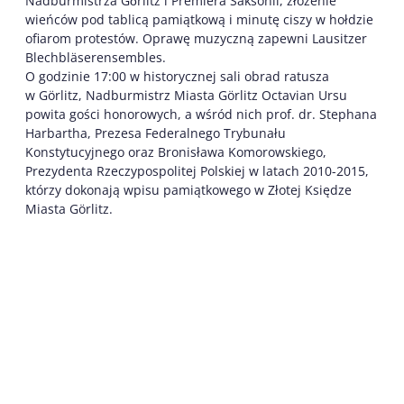
Nadburmistrza Gӧrlitz i Premiera Saksonii, złożenie
wieńców pod tablicą pamiątkową i minutę ciszy w hołdzie
ofiarom protestów. Oprawę muzyczną zapewni Lausitzer
Blechbläserensembles.
O godzinie 17:00 w historycznej sali obrad ratusza
w Görlitz, Nadburmistrz Miasta Görlitz Octavian Ursu
powita gości honorowych, a wśród nich prof. dr. Stephana
Harbartha, Prezesa Federalnego Trybunału
Konstytucyjnego oraz Bronisława Komorowskiego,
Prezydenta Rzeczypospolitej Polskiej w latach 2010-2015,
którzy dokonają wpisu pamiątkowego w Złotej Księdze
Miasta Görlitz.