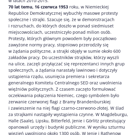
w latach 2010-2015.
70 lat temu, 16 czerwca 1953
roku, w Niemieckiej
Republice Demokratycznej wybuchły masowe protesty
społeczne i strajki. Szacuje się, że w demonstracjach
i rozruchach, do których doszło w ponad siedmiuset
miejscowościach, uczestniczyło ponad milion osób.
Protesty, których głównym powodem były początkowo
zawyżone normy pracy, stopniowo przerodziły się
w żądania polityczne, a strajki objęły w sumie około 600
zakładów pracy. Do uczestników strajków, którzy wyszli
na ulice, zaczęli przyłączać się reprezentanci innych grup
społecznych, a żądania narastały lawinowo i dotyczyły
ustąpienia rządu, usunięcia premiera i sekretarza
generalnego Komitetu Centralnego SED oraz uwolnienia
więźniów politycznych. Z czasem zaczęto formułować
oczekiwania połączenia Niemiec, czego symbolem było
zerwanie czerwonej flagi z Bramy Brandenburskiej
i zawieszenie na niej flagi czarno-czerwono-złotej. W ślad
za strajkami nastąpiły wystąpienia czynne. W Magdeburgu,
Halle (Saale), Lipsku, Bitterfeld, Jenie i Görlitz protestujący
opanowali urzędy i budynki publiczne. W wyniku szturmu
więzień uwolniono około 1300 osób. W Jenie i Rathenow