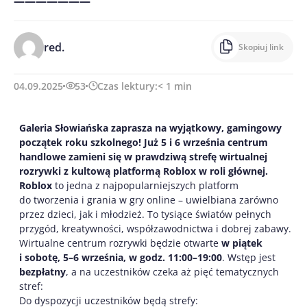
———————
red.
Skopiuj link
04.09.2025
53
Czas lektury:
< 1
min
Galeria Słowiańska zaprasza na wyjątkowy, gamingowy
początek roku szkolnego! Już 5 i 6 września
centrum
handlowe zamieni się w prawdziwą strefę wirtualnej
rozrywki z kultową platformą Roblox w roli głównej.
Roblox
to jedna z najpopularniejszych platform
do tworzenia i grania w gry online – uwielbiana zarówno
przez dzieci, jak i młodzież. To tysiące światów pełnych
przygód, kreatywności, współzawodnictwa i dobrej zabawy.
Wirtualne centrum rozrywki będzie otwarte
w piątek
i sobotę, 5–6 września, w godz. 11:00–19:00
. Wstęp jest
bezpłatny
, a na uczestników czeka aż pięć tematycznych
stref:
Do dyspozycji uczestników będą strefy: