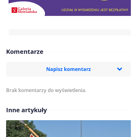
Komentarze
Napisz komentarz
Brak komentarzy do wyświetlenia.
Imię/ Nick*
Inne artykuły
Treść komentarza*