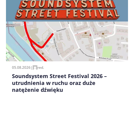
Zapamiętaj moje dane w tej przeglądarce podczas
pisania kolejnych komentarzy.
05.08.2026
|
red.
Soundsystem Street Festival 2026 –
utrudnienia w ruchu oraz duże
natężenie dźwięku