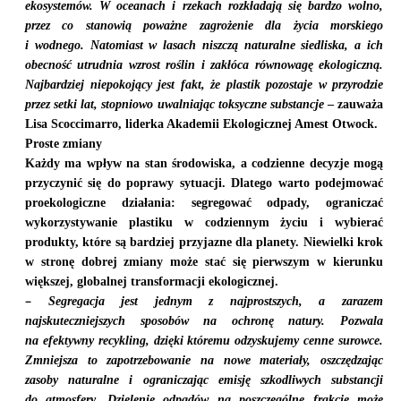
ekosystemów. W oceanach i rzekach rozkładają się bardzo wolno,
przez co stanowią poważne zagrożenie dla życia morskiego
i wodnego. Natomiast w lasach niszczą naturalne siedliska, a ich
obecność utrudnia wzrost roślin i
zakłóca
równowagę ekologiczną.
Najbardziej niepokojący jest fakt, że plastik pozostaje w przyrodzie
przez setki lat, stopniowo uwalniając toksyczne substancje
– zauważa
Lisa Scoccimarro
, liderka Akademii Ekologicznej Amest Otwock.
Proste zmiany
Każdy ma wpływ na stan środowiska, a codzienne decyzje mogą
przyczynić się do poprawy sytuacji. Dlatego warto podejmować
proekologiczne działania: segregować odpady, ograniczać
wykorzystywanie plastiku w codziennym życiu i wybierać
produkty, które są bardziej przyjazne dla planety. Niewielki krok
w stronę dobrej zmiany może stać się pierwszym w kierunku
większej, globalnej transformacji ekologicznej.
–
Segregacja
jest jednym z najprostszych, a zarazem
najskuteczniejszych
sposobów na ochronę natury. Pozwala
na
efektywny
recykling, dzięki któremu odzyskujemy cenne surowce.
Zmniejsza to zapotrzebowanie na nowe materiały, oszczędzając
zasoby naturalne i ograniczając emisję szkodliwych substancji
do atmosfery. Dzielenie
odpadów
na poszczególne frakcje może