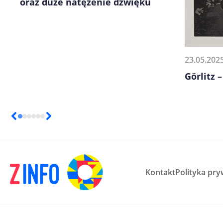
oraz duże natężenie dźwięku
23.05.202
Görlitz 
Kontakt
Polityka pry