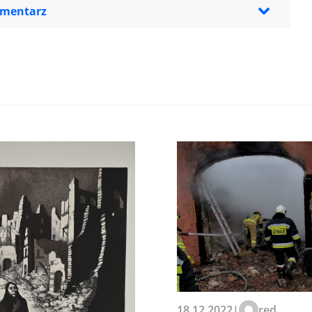
omentarz
zeglądarce podczas pisania
18.12.2022
|
red.