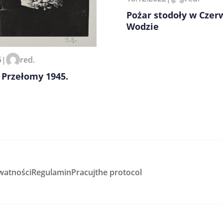
Pożar stodoły w Czer
Wodzie
5
|
red.
– Przełomy 1945.
watności
Regulamin
Pracuj
the protocol