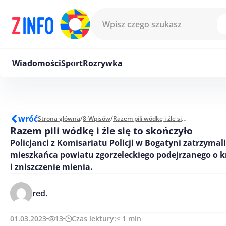
Przejdź do treści
Wiadomości
Sport
Rozrywka
wróć
Strona główna
/
8-Wpisów
/
Razem pili wódkę i źle się to skończyło
Razem pili wódkę i źle się to skończyło
Policjanci z Komisariatu Policji w Bogatyni zatrzymali
mieszkańca powiatu zgorzeleckiego podejrzanego o k
i zniszczenie mienia.
red.
01.03.2023
13
Czas lektury:
< 1
min