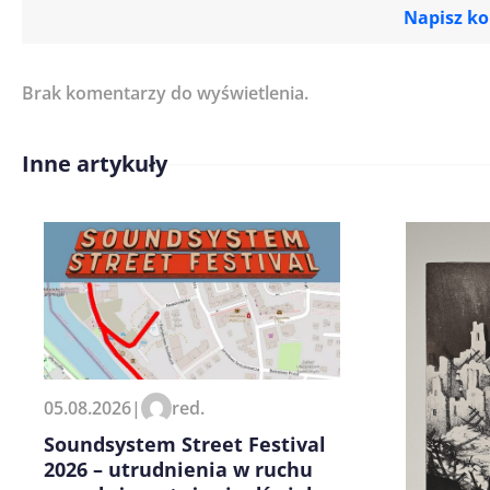
Napisz k
Brak komentarzy do wyświetlenia.
Imię/ Nick*
Inne artykuły
Treść komentarza*
Zapamiętaj moje dane w tej pr
05.08.2026
|
red.
kolejnych komentarzy.
Soundsystem Street Festival
2026 – utrudnienia w ruchu