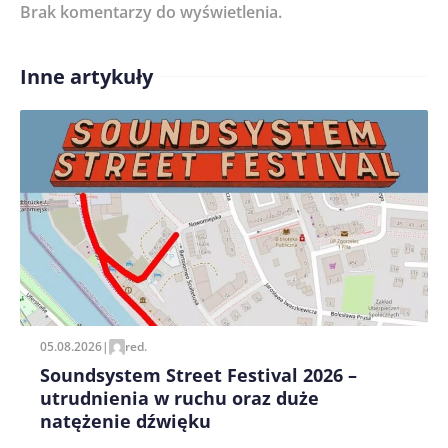
Brak komentarzy do wyświetlenia.
Imię/ Nick*
Inne artykuły
Treść komentarza*
Zapamiętaj moje dane w tej przeglądarce podczas
pisania kolejnych komentarzy.
05.08.2026
|
red.
Soundsystem Street Festival 2026 –
utrudnienia w ruchu oraz duże
natężenie dźwięku