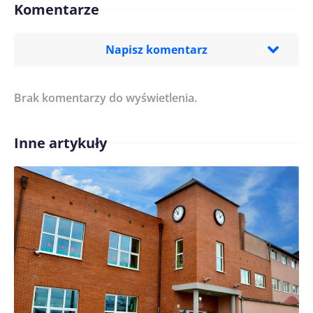
Komentarze
Napisz komentarz
Brak komentarzy do wyświetlenia.
Imię/ Nick*
Inne artykuły
Treść komentarza*
Zapamiętaj moje dane w tej przeglądarce podczas
pisania kolejnych komentarzy.