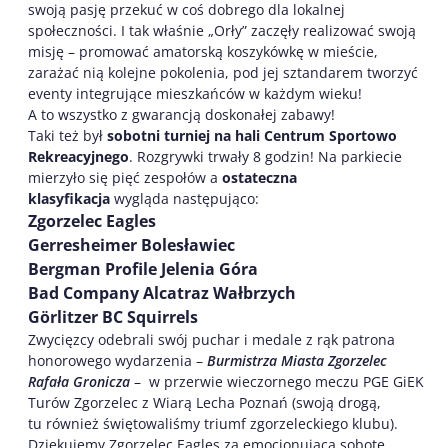
swoją pasję przekuć w coś dobrego dla lokalnej
społeczności. I tak właśnie „Orły” zaczęły realizować swoją
misję – promować amatorską koszykówkę w mieście,
zarażać nią kolejne pokolenia, pod jej sztandarem tworzyć
eventy integrujące mieszkańców w każdym wieku!
A to wszystko z gwarancją doskonałej zabawy!
Taki też był
sobotni turniej na hali Centrum Sportowo
Rekreacyjnego
. Rozgrywki trwały 8 godzin! Na parkiecie
mierzyło się pięć zespołów a
ostateczna
klasyfikacja
wygląda następująco:
Zgorzelec Eagles
Gerresheimer Bolesławiec
Bergman Profile Jelenia Góra
Bad Company Alcatraz Wałbrzych
Görlitzer BC Squirrels
Zwycięzcy odebrali swój puchar i medale z rąk patrona
honorowego wydarzenia –
Burmistrza Miasta Zgorzelec
Rafała Gronicza
– w przerwie wieczornego meczu PGE GiEK
Turów Zgorzelec z Wiarą Lecha Poznań (swoją drogą,
tu również świętowaliśmy triumf zgorzeleckiego klubu).
Dziękujemy Zgorzelec Eagles za emocjonującą sobotę,