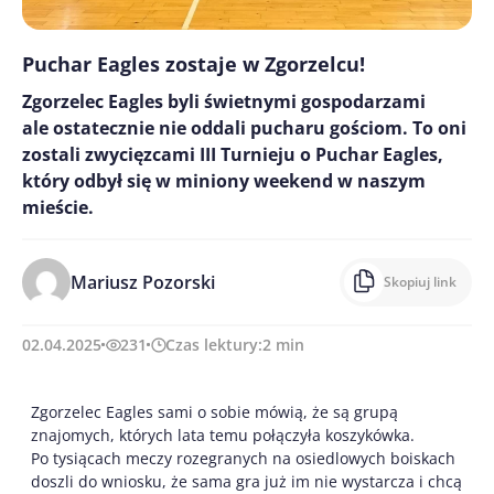
Puchar Eagles zostaje w Zgorzelcu!
Zgorzelec Eagles byli świetnymi gospodarzami
ale ostatecznie nie oddali pucharu gościom. To oni
zostali zwycięzcami III Turnieju o Puchar Eagles,
który odbył się w miniony weekend w naszym
mieście.
Mariusz Pozorski
Skopiuj link
02.04.2025
231
Czas lektury:
2
min
Zgorzelec Eagles sami o sobie mówią, że są grupą
znajomych, których lata temu połączyła koszykówka.
Po tysiącach meczy rozegranych na osiedlowych boiskach
doszli do wniosku, że sama gra już im nie wystarcza i chcą