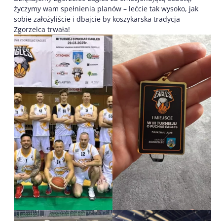
życzymy wam spełnienia planów – lećcie tak wysoko, jak
sobie założyliście i dbajcie by koszykarska tradycja
Zgorzelca trwała!