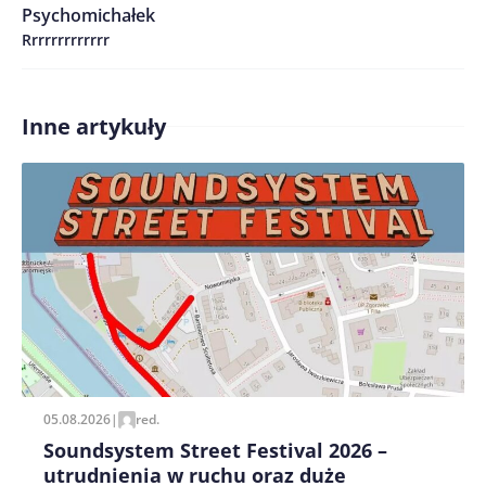
Psychomichałek
Rrrrrrrrrrrrr
Treść komentarza*
Inne artykuły
Zapamiętaj moje dane w tej przeglądarce podczas
pisania kolejnych komentarzy.
05.08.2026
|
red.
Soundsystem Street Festival 2026 –
utrudnienia w ruchu oraz duże