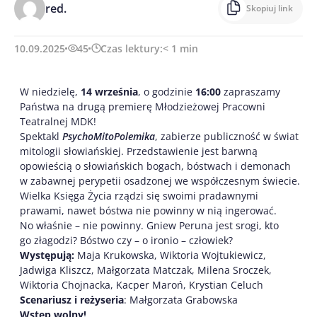
red.
Skopiuj link
10.09.2025
45
Czas lektury:
< 1
min
W niedzielę,
14 września
, o godzinie
16:00
zapraszamy
Państwa na drugą premierę Młodzieżowej Pracowni
Teatralnej MDK!
Spektakl
PsychoMitoPolemika
, zabierze publiczność w świat
mitologii słowiańskiej. Przedstawienie jest barwną
opowieścią o słowiańskich bogach, bóstwach i demonach
w zabawnej perypetii osadzonej we współczesnym świecie.
Wielka Księga Życia rządzi się swoimi pradawnymi
prawami, nawet bóstwa nie powinny w nią ingerować.
No właśnie – nie powinny. Gniew Peruna jest srogi, kto
go złagodzi? Bóstwo czy – o ironio – człowiek?
Występują:
Maja Krukowska, Wiktoria Wojtukiewicz,
Jadwiga Kliszcz, Małgorzata Matczak, Milena Sroczek,
Wiktoria Chojnacka, Kacper Maroń, Krystian Celuch
Scenariusz i reżyseria
: Małgorzata Grabowska
Wstęp wolny!