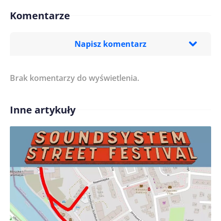
Komentarze
Napisz komentarz
Brak komentarzy do wyświetlenia.
Imię/ Nick*
Inne artykuły
Treść komentarza*
Zapamiętaj moje dane w tej przeglądarce podczas
pisania kolejnych komentarzy.