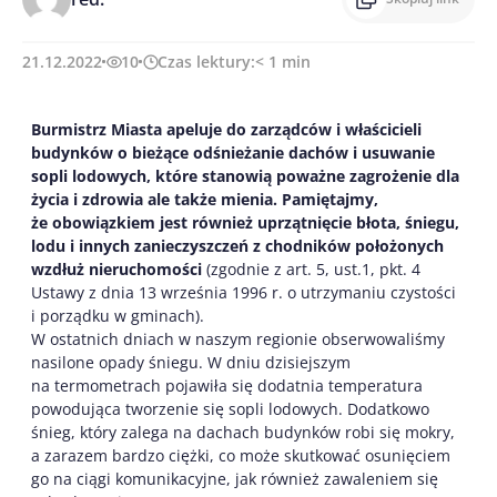
21.12.2022
10
Czas lektury:
< 1
min
Burmistrz Miasta apeluje do zarządców i właścicieli
budynków o bieżące odśnieżanie dachów i usuwanie
sopli lodowych, które stanowią poważne zagrożenie dla
życia i zdrowia ale także mienia. Pamiętajmy,
że obowiązkiem jest również uprzątnięcie błota, śniegu,
lodu i innych zanieczyszczeń z chodników położonych
wzdłuż nieruchomości
(zgodnie z art. 5, ust.1, pkt. 4
Ustawy z dnia 13 września 1996 r. o utrzymaniu czystości
i porządku w gminach).
W ostatnich dniach w naszym regionie obserwowaliśmy
nasilone opady śniegu. W dniu dzisiejszym
na termometrach pojawiła się dodatnia temperatura
powodująca tworzenie się sopli lodowych. Dodatkowo
śnieg, który zalega na dachach budynków robi się mokry,
a zarazem bardzo ciężki, co może skutkować osunięciem
go na ciągi komunikacyjne, jak również zawaleniem się