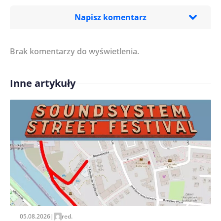
Napisz komentarz
Brak komentarzy do wyświetlenia.
Imię/ Nick*
Inne artykuły
Treść komentarza*
Zapamiętaj moje dane w tej przeglądarce podczas
pisania kolejnych komentarzy.
05.08.2026
|
red.