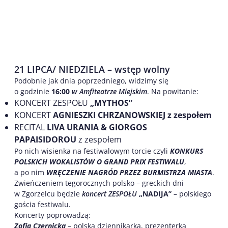
21 LIPCA/ NIEDZIELA – wstęp wolny
Podobnie jak dnia poprzedniego, widzimy się
o godzinie
16:00
w Amfiteatrze Miejskim
. Na powitanie:
KONCERT ZESPOŁU
„MYTHOS”
KONCERT
AGNIESZKI CHRZANOWSKIEJ z zespołem
RECITAL
LIVA URANIA & GIORGOS
PAPAISIDOROU
z zespołem
Po nich wisienka na festiwalowym torcie czyli
KONKURS
POLSKICH WOKALISTÓW O GRAND PRIX FESTIWALU
,
a po nim
WRĘCZENIE NAGRÓD PRZEZ BURMISTRZA MIASTA
.
Zwieńczeniem tegorocznych polsko – greckich dni
w Zgorzelcu będzie
koncert
ZESPOŁU
„NADIJA”
– polskiego
gościa festiwalu.
Koncerty poprowadzą:
Zofia Czernicka
– polska dziennikarka, prezenterka