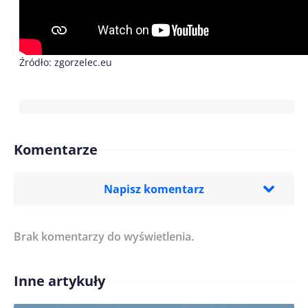
Źródło: zgorzelec.eu
Komentarze
Napisz komentarz
Brak komentarzy do wyświetlenia.
Imię/ Nick*
Inne artykuły
Treść komentarza*