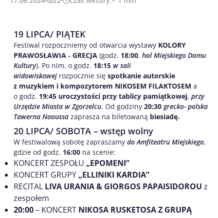
17.06.2024
22
Czas lektury:
< 1
min
19 LIPCA/ PIĄTEK
Festiwal rozpoczniemy od otwarcia wystawy
KOLORY
PRAWOSŁAWIA ‐ GRECJA
(godz.
18:00
,
hol Miejskiego Domu
Kultury
). Po nim, o godz.
18:15
w sali
widowiskowej
rozpocznie się
spotkanie autorskie
z muzykiem i kompozytorem NIKOSEM FILAKTOSEM
a
o godz.
19:45
uroczystości przy tablicy pamiątkowej
,
przy
Urzędzie Miasta w Zgorzelcu
. Od godziny
20:30
grecko- polska
Tawerna Naoussa
zaprasza na biletowaną
biesiadę.
20 LIPCA/ SOBOTA – wstęp wolny
W festiwalową sobotę zapraszamy
do Amfiteatru Miejskiego
,
gdzie od godz.
16:00
na scenie:
KONCERT ZESPOŁU
„EPOMENI”
KONCERT GRUPY
„ELLINIKI KARDIA”
RECITAL
LIVA URANIA & GIORGOS PAPAISIDOROU
z
zespołem
20:00
– KONCERT
NIKOSA RUSKETOSA Z GRUPĄ