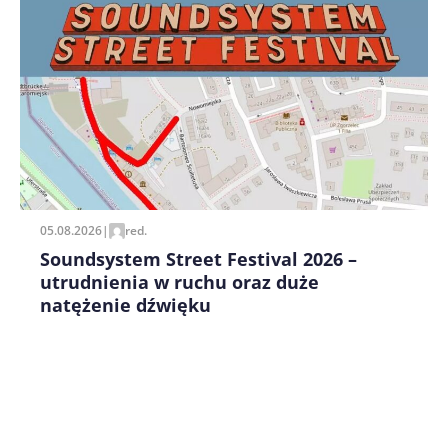
Zapamiętaj moje dane w tej przeglądarce podczas
pisania kolejnych komentarzy.
05.08.2026
|
red.
Soundsystem Street Festival 2026 –
utrudnienia w ruchu oraz duże
natężenie dźwięku