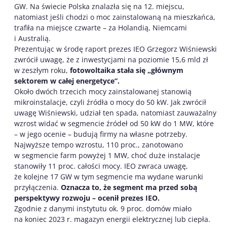
GW. Na świecie Polska znalazła się na 12. miejscu,
natomiast jeśli chodzi o moc zainstalowaną na mieszkańca,
trafiła na miejsce czwarte – za Holandią, Niemcami
i Australią.
Prezentując w środę raport prezes IEO Grzegorz Wiśniewski
zwrócił uwagę, że z inwestycjami na poziomie 15,6 mld zł
w zeszłym roku,
fotowoltaika stała się „głównym
sektorem w całej energetyce”.
Około dwóch trzecich mocy zainstalowanej stanowią
mikroinstalacje, czyli źródła o mocy do 50 kW. Jak zwrócił
uwagę Wiśniewski, udział ten spada, natomiast zauważalny
wzrost widać w segmencie źródeł od 50 kW do 1 MW, które
– w jego ocenie – budują firmy na własne potrzeby.
Najwyższe tempo wzrostu, 110 proc., zanotowano
w segmencie farm powyżej 1 MW, choć duże instalacje
stanowiły 11 proc. całości mocy. IEO zwraca uwagę,
że kolejne 17 GW w tym segmencie ma wydane warunki
przyłączenia.
Oznacza to, że segment ma przed sobą
perspektywy rozwoju – ocenił prezes IEO.
Zgodnie z danymi instytutu ok. 9 proc. domów miało
na koniec 2023 r. magazyn energii elektrycznej lub ciepła.