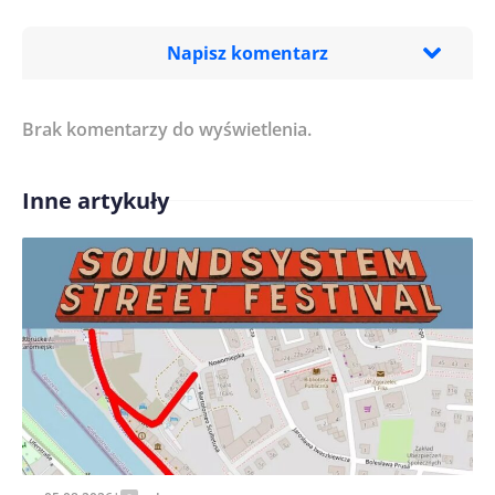
Napisz komentarz
Brak komentarzy do wyświetlenia.
Imię/ Nick*
Inne artykuły
Treść komentarza*
Zapamiętaj moje dane w tej przeglądarce podczas
pisania kolejnych komentarzy.