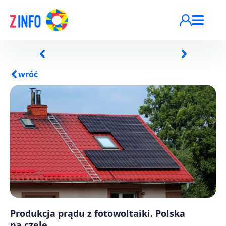
Przejdź do treści
wróć
Produkcja prądu z fotowoltaiki. Polska
na czele