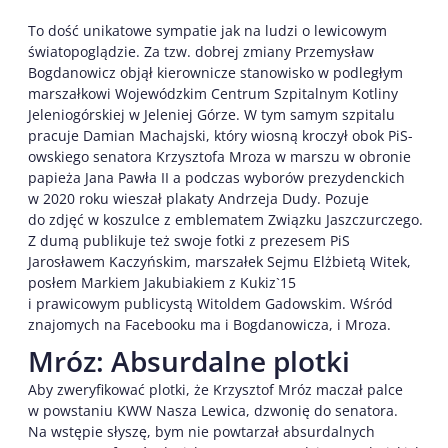
To dość unikatowe sympatie jak na ludzi o lewicowym
światopoglądzie. Za tzw. dobrej zmiany Przemysław
Bogdanowicz objął kierownicze stanowisko w podległym
marszałkowi Wojewódzkim Centrum Szpitalnym Kotliny
Jeleniogórskiej w Jeleniej Górze. W tym samym szpitalu
pracuje Damian Machajski, który wiosną kroczył obok PiS-
owskiego senatora Krzysztofa Mroza w marszu w obronie
papieża Jana Pawła II a podczas wyborów prezydenckich
w 2020 roku wieszał plakaty Andrzeja Dudy. Pozuje
do zdjęć w koszulce z emblematem Związku Jaszczurczego.
Z dumą publikuje też swoje fotki z prezesem PiS
Jarosławem Kaczyńskim, marszałek Sejmu Elżbietą Witek,
posłem Markiem Jakubiakiem z Kukiz`15
i prawicowym publicystą Witoldem Gadowskim. Wśród
znajomych na Facebooku ma i Bogdanowicza, i Mroza.
Mróz: Absurdalne plotki
Aby zweryfikować plotki, że Krzysztof Mróz maczał palce
w powstaniu KWW Nasza Lewica, dzwonię do senatora.
Na wstępie słyszę, bym nie powtarzał absurdalnych