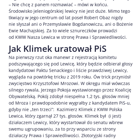
– Nie chcę z panem rozmawiać – mówi w końcu.
Środowisko jeleniogórskiej lewicy nie jest duże. Mimo tego
tkwiący w jego centrum od lat poseł Robert Obaz nigdy
nie słyszał ani o Przemysławie Bogdanowiczu, ani o Bożenie
Ewie Machajskiej. Za to wiele sznureczków prowadzi
od KWW Nasza Lewica w stronę Prawa i Sprawiedliwości.
Jak Klimek uratował PiS
Na pierwszy rzut oka manewr z rejestracją komitetu
podszywającego się pod Lewicę, który będzie odbierał głosy
kandydatowi Paktu Senackiego i liście prawdziwej Lewicy,
wygląda na powtórkę tricku z 2019 roku. Ów trick przyniósł
zwycięstwo Krzysztofowi Mrozowi. W okręgu miał wówczas
silnego rywala, Jerzego Pokoja wystawionego przez Koalicję
Obywatelską. Pokój zdobył niespełna 1,2 tys. głosów mniej
od Mroza i prawdopodobnie wygrałby z kandydatem PiS-u,
gdyby nie „ten trzeci”: Kazimierz Klimek z KWW Polska
Lewica, który zgarnął 27 tys. głosów. Klimek był (i jest)
działaczem Lewicy, który wystartował do senatu wbrew
swemu ugrupowaniu, za to przy wsparciu ze strony
działaczy Prawa i Sprawiedliwości. Złotoryjski radny