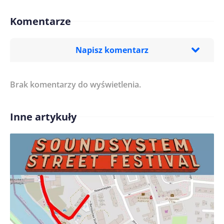
Komentarze
Napisz komentarz
Brak komentarzy do wyświetlenia.
Imię/ Nick*
Inne artykuły
Treść komentarza*
Zapamiętaj moje dane w tej przeglądarce podczas
pisania kolejnych komentarzy.