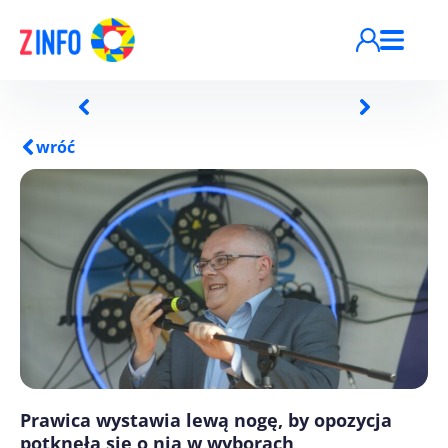
Przejdź do treści
wróć
Prawica wystawia lewą nogę, by opozycja
potknęła się o nią w wyborach