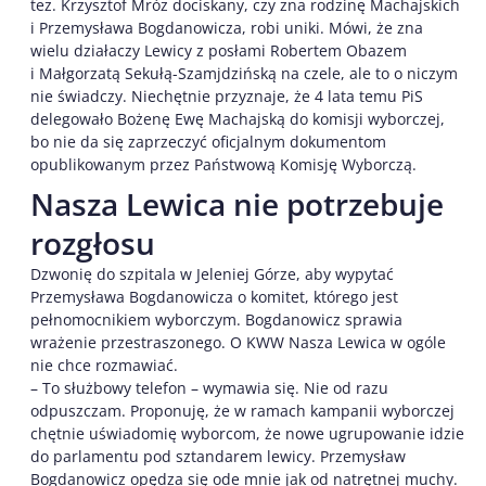
tez. Krzysztof Mróz dociskany, czy zna rodzinę Machajskich
i Przemysława Bogdanowicza, robi uniki. Mówi, że zna
wielu działaczy Lewicy z posłami Robertem Obazem
i Małgorzatą Sekułą-Szamjdzińską na czele, ale to o niczym
nie świadczy. Niechętnie przyznaje, że 4 lata temu PiS
delegowało Bożenę Ewę Machajską do komisji wyborczej,
bo nie da się zaprzeczyć oficjalnym dokumentom
opublikowanym przez Państwową Komisję Wyborczą.
Nasza Lewica nie potrzebuje
rozgłosu
Dzwonię do szpitala w Jeleniej Górze, aby wypytać
Przemysława Bogdanowicza o komitet, którego jest
pełnomocnikiem wyborczym. Bogdanowicz sprawia
wrażenie przestraszonego. O KWW Nasza Lewica w ogóle
nie chce rozmawiać.
– To służbowy telefon – wymawia się. Nie od razu
odpuszczam. Proponuję, że w ramach kampanii wyborczej
chętnie uświadomię wyborcom, że nowe ugrupowanie idzie
do parlamentu pod sztandarem lewicy. Przemysław
Bogdanowicz opędza się ode mnie jak od natrętnej muchy.