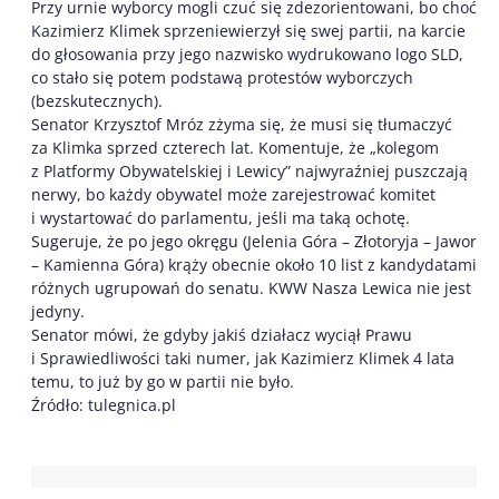
Przy urnie wyborcy mogli czuć się zdezorientowani, bo choć
Kazimierz Klimek sprzeniewierzył się swej partii, na karcie
do głosowania przy jego nazwisko wydrukowano logo SLD,
co stało się potem podstawą protestów wyborczych
(bezskutecznych).
Senator Krzysztof Mróz zżyma się, że musi się tłumaczyć
za Klimka sprzed czterech lat. Komentuje, że „kolegom
z Platformy Obywatelskiej i Lewicy” najwyraźniej puszczają
nerwy, bo każdy obywatel może zarejestrować komitet
i wystartować do parlamentu, jeśli ma taką ochotę.
Sugeruje, że po jego okręgu (Jelenia Góra – Złotoryja – Jawor
– Kamienna Góra) krąży obecnie około 10 list z kandydatami
różnych ugrupowań do senatu. KWW Nasza Lewica nie jest
jedyny.
Senator mówi, że gdyby jakiś działacz wyciął Prawu
i Sprawiedliwości taki numer, jak Kazimierz Klimek 4 lata
temu, to już by go w partii nie było.
Źródło: tulegnica.pl