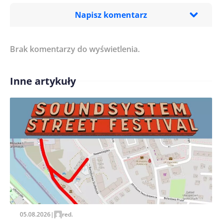
Napisz komentarz
Brak komentarzy do wyświetlenia.
Imię/ Nick*
Inne artykuły
Treść komentarza*
Zapamiętaj moje dane w tej przeglądarce podczas
pisania kolejnych komentarzy.
05.08.2026
|
red.