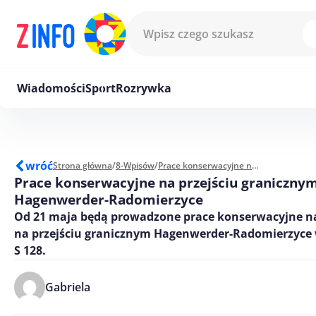
Przejdź do treści
Wiadomości
Sport
Rozrywka
wróć
Strona główna
/
8-Wpisów
/
Prace konserwacyjne na przejściu granicznym Hagenwerder-Radomierzyce
Prace konserwacyjne na przejściu graniczny
Hagenwerder-Radomierzyce
Od 21 maja będą prowadzone prace konserwacyjne n
na przejściu granicznym Hagenwerder-Radomierzyce 
S 128.
Gabriela