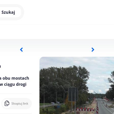
Szukaj
m
a obu mostach
w ciągu drogi
Skopiuj link