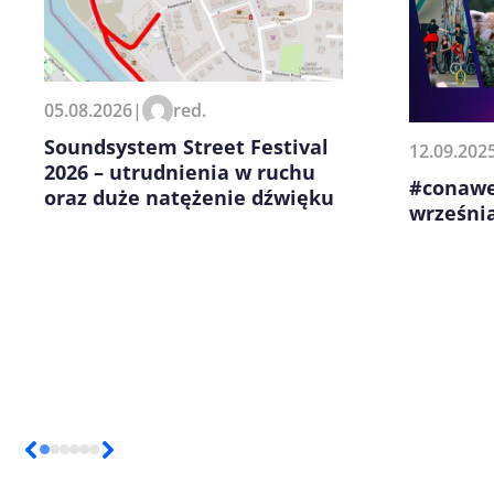
Zapamiętaj moje dane w tej pr
05.08.2026
|
red.
kolejnych komentarzy.
Soundsystem Street Festival
12.09.202
2026 – utrudnienia w ruchu
#conawe
oraz duże natężenie dźwięku
września