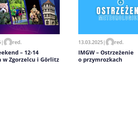
zeglądarce podczas pisania
5
|
red.
13.03.2025
|
red.
ekend – 12-14
IMGW – Ostrzeżenie
 w Zgorzelcu i Görlitz
o przymrozkach