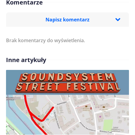
Komentarze
Napisz komentarz
Brak komentarzy do wyświetlenia.
Imię/ Nick*
Inne artykuły
Treść komentarza*
Zapamiętaj moje dane w tej przeglądarce podczas
pisania kolejnych komentarzy.