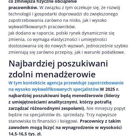
co zmniejsza fizyczne obciążenie
pracowników.
W związku z tym oczekuje się, że rozwój
technologii i gospodarki doprowadzi do zwiększonego
zapotrzebowania zarówno na nisko, jak i wysoko
wykwalifikowanych pracowników.
Jak dodano w raporcie, polski rynek dynamicznie się
zmienia, co wymaga elastyczności i umiejętności
dostosowania się do nowych wyzwań. Jednocześnie szybko
zmieniają się zarówno przepisy, jak i warunki podatkowe.
Najbardziej poszukiwani
zdolni menadżerowie
W tym kontekście agencja przewiduje zapotrzebowanie
na wysoko wykwalifikowanych
specjalistów.
W 2025 r.
najbardziej poszukiwani będą menedżerowie (liderzy
z umiejętnościami analitycznymi, którzy potrafią
zarządzać różnorodnymi zespołami).
Nie mniejszy popyt
będzie na specjalistów ds. sprzedaży. Trzy najwyższe
stanowiska to finansiści i księgowi.
Pracownicy z takim
zawodem mogą liczyć na wynagrodzenie w wysokości
14,5-16,5 tys. zł.