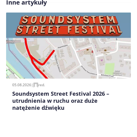
Inne artykuły
Treść komentarza*
Zapamiętaj moje dane w tej przeglądarce podczas
pisania kolejnych komentarzy.
05.08.2026
|
red.
Soundsystem Street Festival 2026 –
utrudnienia w ruchu oraz duże
natężenie dźwięku