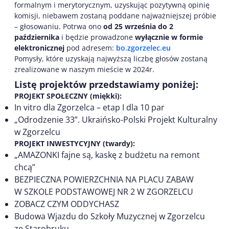
formalnym i merytorycznym, uzyskując pozytywną opinię
komisji, niebawem zostaną poddane najważniejszej próbie
– głosowaniu. Potrwa ono
od 25 września do 2
października
i będzie prowadzone
wyłącznie w formie
elektronicznej
pod adresem:
bo.zgorzelec.eu
Pomysły, które uzyskają najwyższą liczbę głosów zostaną
zrealizowane w naszym mieście w 2024r.
Listę projektów przedstawiamy poniżej:
PROJEKT SPOŁECZNY (miękki):
In vitro dla Zgorzelca – etap I dla 10 par
„Odrodzenie 33”. Ukraińsko-Polski Projekt Kulturalny
w Zgorzelcu
PROJEKT INWESTYCYJNY (twardy):
„AMAZONKI fajne są, kaskę z budżetu na remont
chcą”
BEZPIECZNA POWIERZCHNIA NA PLACU ZABAW
W SZKOLE PODSTAWOWEJ NR 2 W ZGORZELCU
ZOBACZ CZYM ODDYCHASZ
Budowa Wjazdu do Szkoły Muzycznej w Zgorzelcu
ze Starobruku