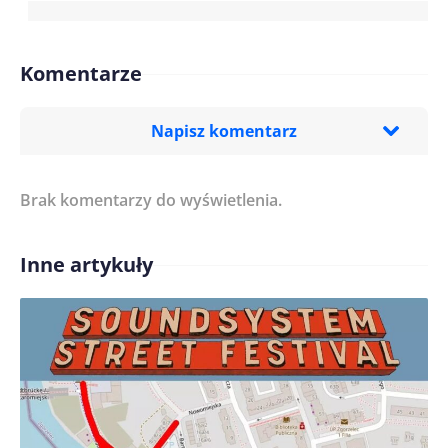
Komentarze
Napisz komentarz
Brak komentarzy do wyświetlenia.
Imię/ Nick*
Inne artykuły
Treść komentarza*