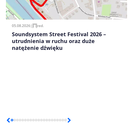
Zapamiętaj moje dane w tej przeglądarce podczas
pisania kolejnych komentarzy.
05.08.2026
|
red.
Soundsystem Street Festival 2026 –
utrudnienia w ruchu oraz duże
natężenie dźwięku