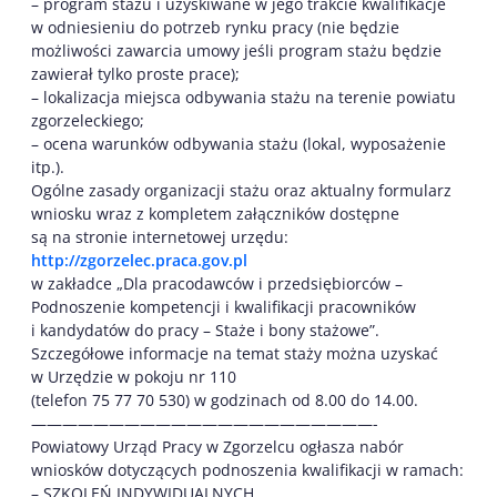
– program stażu i uzyskiwane w jego trakcie kwalifikacje
w odniesieniu do potrzeb rynku pracy (nie będzie
możliwości zawarcia umowy jeśli program stażu będzie
zawierał tylko proste prace);
– lokalizacja miejsca odbywania stażu na terenie powiatu
zgorzeleckiego;
– ocena warunków odbywania stażu (lokal, wyposażenie
itp.).
Ogólne zasady organizacji stażu oraz aktualny formularz
wniosku wraz z kompletem załączników dostępne
są na stronie internetowej urzędu:
http://zgorzelec.praca.gov.pl
w zakładce „Dla pracodawców i przedsiębiorców –
Podnoszenie kompetencji i kwalifikacji pracowników
i kandydatów do pracy – Staże i bony stażowe”.
Szczegółowe informacje na temat staży można uzyskać
w Urzędzie w pokoju nr 110
(telefon 75 77 70 530) w godzinach od 8.00 do 14.00.
——————————————————————-
Powiatowy Urząd Pracy w Zgorzelcu ogłasza nabór
wniosków dotyczących podnoszenia kwalifikacji w ramach:
– SZKOLEŃ INDYWIDUALNYCH,