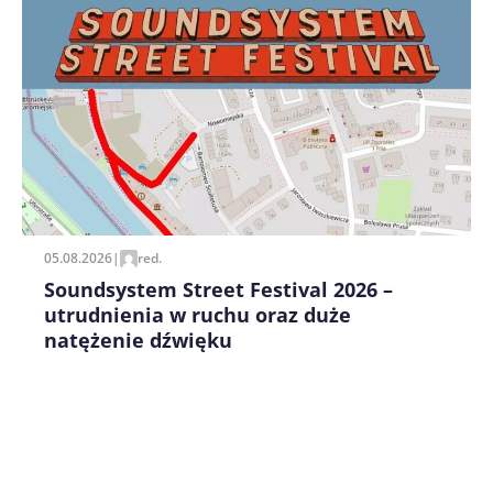
Zapamiętaj moje dane w tej przeglądarce podczas
pisania kolejnych komentarzy.
05.08.2026
|
red.
Soundsystem Street Festival 2026 –
utrudnienia w ruchu oraz duże
natężenie dźwięku