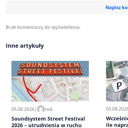
Napisz k
Brak komentarzy do wyświetlenia.
Imię/ Nick*
Inne artykuły
Treść komentarza*
Zapamiętaj moje dane w tej pr
03.08.202
05.08.2026
|
red.
kolejnych komentarzy.
Wcześnie
Soundsystem Street Festival
ile napr
2026 – utrudnienia w ruchu