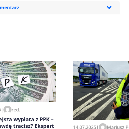
omentarz
zeglądarce podczas pisania
6
|
red.
jsza wypłata z PPK –
awdę tracisz? Ekspert
14.07.2025
|
Mariusz P