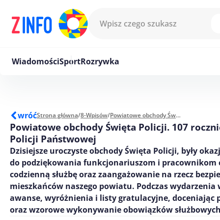
Przejdź do treści
Wiadomości
Sport
Rozrywka
wróć
Strona główna
/
8-Wpisów
/
Powiatowe obchody Święta Policji. 107 rocznica powołania Policji Państwowej
Powiatowe obchody Święta Policji. 107 roczn
Policji Państwowej
Dzisiejsze uroczyste obchody Święta Policji, były okaz
do podziękowania funkcjonariuszom i pracownikom 
codzienną służbę oraz zaangażowanie na rzecz bezpi
mieszkańców naszego powiatu. Podczas wydarzenia
awanse, wyróżnienia i listy gratulacyjne, doceniając 
oraz wzorowe wykonywanie obowiązków służbowych