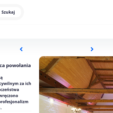
Szukaj
ica powołania
ją
cywilnym za ich
eczeństwa
 wręczono
profesjonalizm
.