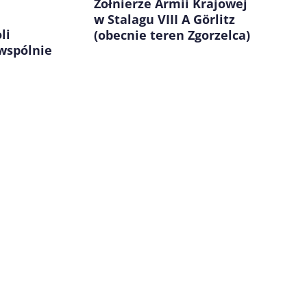
Żołnierze Armii Krajowej
w Stalagu VIII A Görlitz
li
(obecnie teren Zgorzelca)
 wspólnie