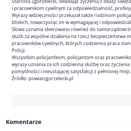
Starosta Zgorzelecki, składając życzenia z okazji Świę
i pracownikom cywilnym za odpowiedzialność, profesj
Wyrazy wdzięczności przekazał także rodzinom policj
bliskich, towarzysząc im w wymagającej i odpowiedzial
Słowa uznania skierowano również do samorządowców
służb za wspólne działania na rzecz bezpieczeństwa 
pracowników cywilnych, których codzienna praca sta
Policji.
Wszystkim policjantkom, policjantom oraz pracowniko
wyrazy uznania za ich codzienną służbę oraz życzeni
pomyślności i nieustającej satysfakcji z pełnionej misji.
Źródło: powiatzgorzelecki.pl
Komentarze