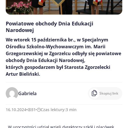
Powiatowe obchody Dnia Edukacji
Narodowej
We wtorek 15 października br., w Specjalnym
Ośrodku Szkolno-Wychowawczym im. Marii
Grzegorzewskiej w Zgorzelcu odbyły się powiatowe
obchody Dnia Edukacji Narodowej,
których gospodarzem był Starosta Zgorzelecki
Artur Bieliński.
Gabriela
Skopiuj link
16.10.2024
31
Czas lektury:
3
min
W uroczystości udział wzięli dyrektorzy szkół i placówek,