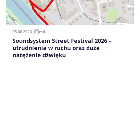
Zapamiętaj moje dane w tej przeglądarce podczas
pisania kolejnych komentarzy.
05.08.2026
|
red.
Soundsystem Street Festival 2026 –
utrudnienia w ruchu oraz duże
natężenie dźwięku