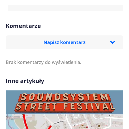
Komentarze
Napisz komentarz
Brak komentarzy do wyświetlenia.
Imię/ Nick*
Inne artykuły
Treść komentarza*