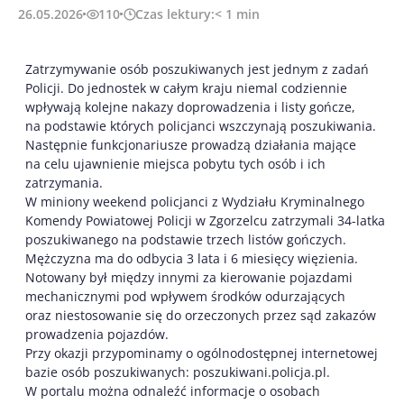
26.05.2026
110
Czas lektury:
< 1
min
Zatrzymywanie osób poszukiwanych jest jednym z zadań
Policji. Do jednostek w całym kraju niemal codziennie
wpływają kolejne nakazy doprowadzenia i listy gończe,
na podstawie których policjanci wszczynają poszukiwania.
Następnie funkcjonariusze prowadzą działania mające
na celu ujawnienie miejsca pobytu tych osób i ich
zatrzymania.
W miniony weekend policjanci z Wydziału Kryminalnego
Komendy Powiatowej Policji w Zgorzelcu zatrzymali 34-latka
poszukiwanego na podstawie trzech listów gończych.
Mężczyzna ma do odbycia 3 lata i 6 miesięcy więzienia.
Notowany był między innymi za kierowanie pojazdami
mechanicznymi pod wpływem środków odurzających
oraz niestosowanie się do orzeczonych przez sąd zakazów
prowadzenia pojazdów.
Przy okazji przypominamy o ogólnodostępnej internetowej
bazie osób poszukiwanych: poszukiwani.policja.pl.
W portalu można odnaleźć informacje o osobach