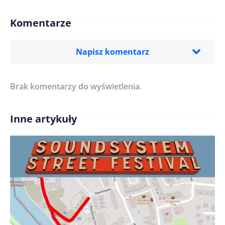
Komentarze
Napisz komentarz
Brak komentarzy do wyświetlenia.
Imię/ Nick*
Inne artykuły
Treść komentarza*
Zapamiętaj moje dane w tej przeglądarce podczas
pisania kolejnych komentarzy.