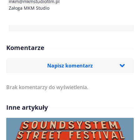
mkm@mkmstudiofilm.pl
Załoga MKM Studio
Komentarze
Napisz komentarz
Brak komentarzy do wyświetlenia.
Imię/ Nick*
Inne artykuły
Treść komentarza*