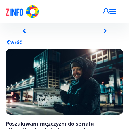
Przejdź do treści
wróć
Poszukiwani mężczyźni do serialu