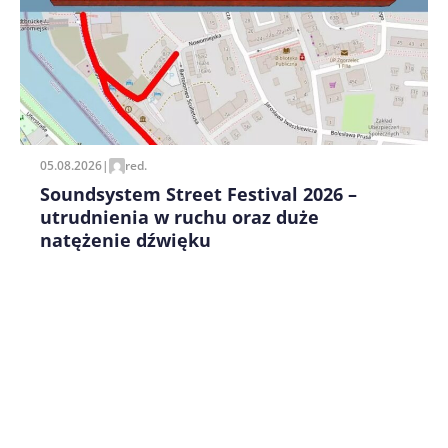
Zapamiętaj moje dane w tej przeglądarce podczas
pisania kolejnych komentarzy.
05.08.2026
|
red.
Soundsystem Street Festival 2026 –
utrudnienia w ruchu oraz duże
natężenie dźwięku