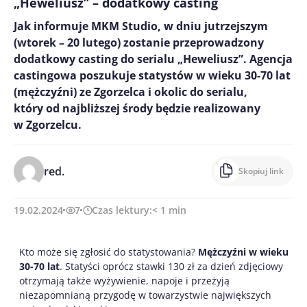
„Heweliusz” – dodatkowy casting
Jak informuje MKM Studio, w dniu jutrzejszym
(wtorek – 20 lutego) zostanie przeprowadzony
dodatkowy casting do serialu „Heweliusz”. Agencja
castingowa poszukuje statystów w wieku 30-70 lat
(mężczyźni) ze Zgorzelca i okolic do serialu,
który od najbliższej środy będzie realizowany
w Zgorzelcu.
red.
Skopiuj link
19.02.2024
7
Czas lektury:
< 1
min
Kto może się zgłosić do statystowania?
Mężczyźni
w wieku
30-70 lat
. Statyści oprócz stawki 130 zł za dzień zdjęciowy
otrzymają także wyżywienie, napoje i przeżyją
niezapomnianą przygodę w towarzystwie największych