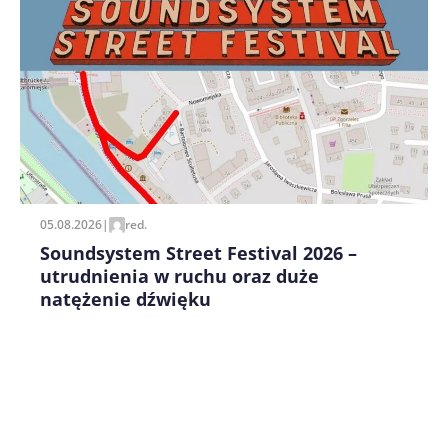
Zapamiętaj moje dane w tej przeglądarce podczas
pisania kolejnych komentarzy.
05.08.2026
|
red.
Soundsystem Street Festival 2026 –
utrudnienia w ruchu oraz duże
natężenie dźwięku