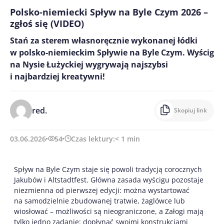
Polsko-niemiecki Spływ na Byle Czym 2026 –
zgłoś się (VIDEO)
Stań za sterem własnoręcznie wykonanej łódki
w polsko-niemieckim Spływie na Byle Czym. Wyścig
na Nysie Łużyckiej wygrywają najszybsi
i najbardziej kreatywni!
red.
Skopiuj link
03.06.2026
54
Czas lektury:
< 1
min
Spływ na Byle Czym staje się powoli tradycją corocznych
Jakubów i Altstadtfest. Główna zasada wyścigu pozostaje
niezmienna od pierwszej edycji: można wystartować
na samodzielnie zbudowanej tratwie, żaglówce lub
wiosłować – możliwości są nieograniczone, a Załogi mają
tylko jedno zadanie: dopłynąć swoimi konstrukcjami