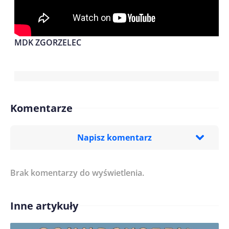
MDK ZGORZELEC
Komentarze
Napisz komentarz
Brak komentarzy do wyświetlenia.
Imię/ Nick*
Inne artykuły
Treść komentarza*