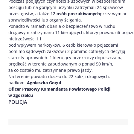
Podczas podjętych czynności służbowych w bezpośrednim
pościgu lub na gorącym uczynku zatrzymali 24 sprawców
przestępstw, a także
1
2
o
s
ób
poszukiwa
n
ych
przez wymiar
sprawiedliwości lub organy ścigania.
Ponadto w ramach dbania o bezpieczeństwo w ruchu
drogowym zatrzymano 11 kierujących, którzy prowadzili pojazd
nietrzeźwości i 1
pod wpływem narkotyków. 6 osób kierowało pojazdami
pomimo sądowych zakazów i 2 pomimo cofniętych decyzją
starosty uprawnień. 1 kierujący przekroczy dopuszczalną
prędkość w terenie zabudowanym o ponad 50 km/h,
za co zostało mu zatrzymane prawo jazdy.
Na terenie powiatu doszło do 22 kolizji drogowych.
nadkom.
Agnieszka Goguł
Oficer Prasowy Komendanta Powiatowego Policji
w Zgorzelcu
POLICJA