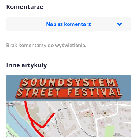
Komentarze
Napisz komentarz
Brak komentarzy do wyświetlenia.
Imię/ Nick*
Inne artykuły
Treść komentarza*
Zapamiętaj moje dane w tej przeglądarce podczas
pisania kolejnych komentarzy.