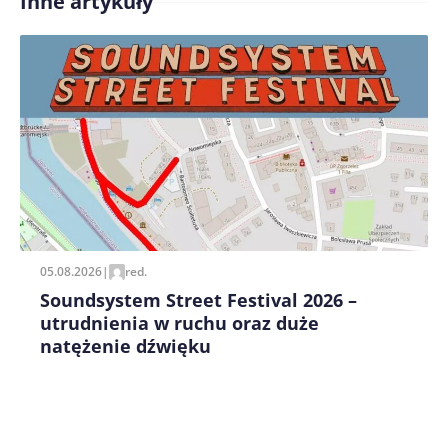
Inne artykuły
Treść komentarza*
Zapamiętaj moje dane w tej przeglądarce podczas
pisania kolejnych komentarzy.
05.08.2026
|
red.
Soundsystem Street Festival 2026 –
utrudnienia w ruchu oraz duże
natężenie dźwięku