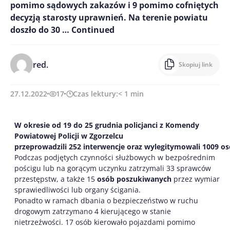
pomimo sądowych zakazów i 9 pomimo cofniętych
decyzją starosty uprawnień. Na terenie powiatu
doszło do 30 …
Continued
red.
Skopiuj link
27.12.2022
17
Czas lektury:
< 1
min
W okresie od
1
9
do
25
grudnia
policjanci z Komendy
Powiatowej Policji w Zgorzelcu
przeprowadzili
2
52
interwenc
j
e
oraz wylegitymowali
1009
os
Podczas podjętych czynności służbowych w bezpośrednim
pościgu lub na gorącym uczynku zatrzymali 33 sprawców
przestępstw, a także 15
osób poszukiwanych
przez wymiar
sprawiedliwości lub organy ścigania.
Ponadto w ramach dbania o bezpieczeństwo w ruchu
drogowym zatrzymano 4 kierującego w stanie
nietrzeźwości. 17 osób kierowało pojazdami pomimo