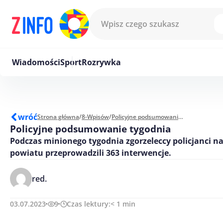
Przejdź do treści
Wiadomości
Sport
Rozrywka
wróć
Strona główna
/
8-Wpisów
/
Policyjne podsumowanie tygodnia
Policyjne podsumowanie tygodnia
Podczas minionego tygodnia zgorzeleccy policjanci na
powiatu przeprowadzili 363 interwencje.
red.
03.07.2023
9
Czas lektury:
< 1
min