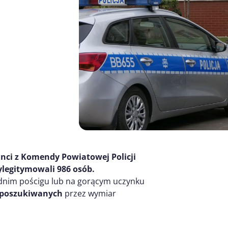
anci z Komendy Powiatowej Policji
ylegitymowali
986
os
ób
.
dnim pościgu lub na gorącym uczynku
 poszukiwanych
przez wymiar