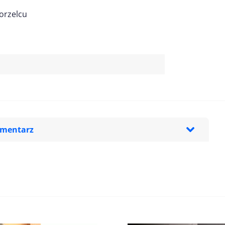
orzelcu
omentarz