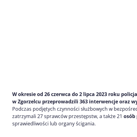
W okresie od
26 czerwca do 2 lipca
2023 roku
policj
w Zgorzelcu przeprowadzili
3
63
interwenc
j
e
oraz w
Podczas podjętych czynności służbowych w bezpośre
zatrzymali 27 sprawców przestępstw, a także 21
osób
sprawiedliwości lub organy ścigania.