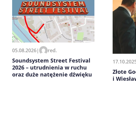
Zapamiętaj moje dane w tej pr
05.08.2026
|
red.
kolejnych komentarzy.
Soundsystem Street Festival
17.10.202
2026 – utrudnienia w ruchu
Złote Go
oraz duże natężenie dźwięku
i Wiesł