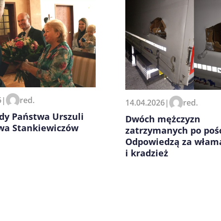
zeglądarce podczas pisania
5
|
red.
14.04.2026
|
red.
dy Państwa Urszuli
Dwóch mężczyzn
awa Stankiewiczów
zatrzymanych po pośc
Odpowiedzą za włam
i kradzież