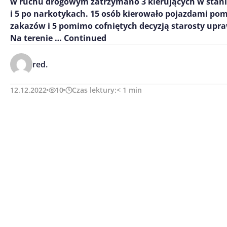
w ruchu drogowym zatrzymano 3 kierujących w stani
i 5 po narkotykach. 15 osób kierowało pojazdami p
zakazów i 5 pomimo cofniętych decyzją starosty upr
Na terenie …
Continued
red.
12.12.2022
10
Czas lektury:
< 1
min