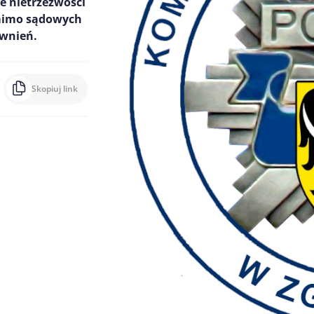
e nietrzeźwości
omimo sądowych
awnień.
Skopiuj link