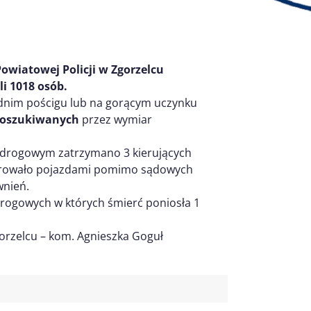
owiatowej Policji w Zgorzelcu
li
1
0
18
os
ób
.
dnim pościgu lub na gorącym uczynku
poszukiwanych
przez wymiar
 drogowym zatrzymano 3 kierujących
kierowało pojazdami pomimo sądowych
wnień.
 drogowych w których śmierć poniosła 1
orzelcu – kom. Agnieszka Goguł