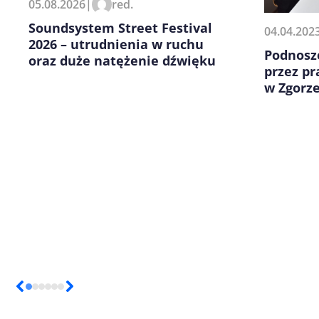
05.08.2026
|
red.
kolejnych komentarzy.
Soundsystem Street Festival
04.04.202
2026 – utrudnienia w ruchu
Podnosze
oraz duże natężenie dźwięku
przez p
w Zgorz