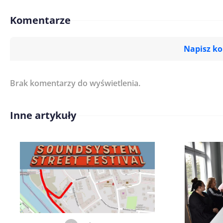
Komentarze
Napisz k
Brak komentarzy do wyświetlenia.
Imię/ Nick*
Inne artykuły
Treść komentarza*
Zapamiętaj moje dane w tej pr