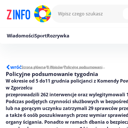
Przejdź do treści
Wiadomości
Sport
Rozrywka
wróć
Strona główna
/
8-Wpisów
/
Policyjne podsumowanie tygodnia
Policyjne podsumowanie tygodnia
W okresie od 5 do11 grudnia policjanci z Komendy Pow
w Zgorzelcu
przeprowadzili 262 interwencje oraz wylegitymowali 
Podczas podjętych czynności służbowych w bezpośre
lub na gorącym uczynku zatrzymali 29 sprawców prz
a także 6 osób poszukiwanych przez wymiar sprawied
organy ścigania. Ponadto w ramach dbania o bezpie