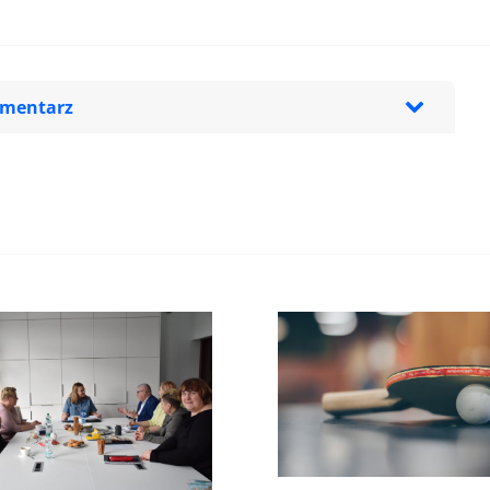
omentarz
zeglądarce podczas pisania