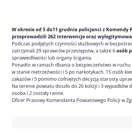
W okresie od
5 do11
grudnia
policjanci z Komendy P
przeprowadzili
2
6
2
interwenc
j
e
oraz wylegitymowa
Podczas podjętych czynności służbowych w bezpośre
zatrzymali 29 sprawców przestępstw, a także 6
osób 
sprawiedliwości lub organy ścigania.
Ponadto w ramach dbania o bezpieczeństwo w ruchu
w stanie nietrzeźwości i 5 po narkotykach. 15 osób 
zakazów i 5 pomimo cofniętych decyzją starosty upra
Na terenie powiatu doszło do 26 kolizji i 3 wypadków
osoba i 2 zostały ranne.
Oficer Prasowy Komendanta Powiatowego Policji w Zg