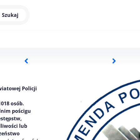
Szukaj
iatowej Policji
1018 osób.
dnim pościgu
estępstw,
liwości lub
czeństwo