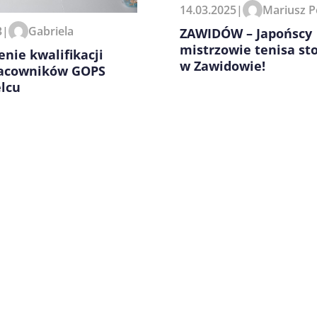
14.03.2025
|
Mariusz P
3
|
Gabriela
ZAWIDÓW – Japońscy
mistrzowie tenisa st
nie kwalifikacji
w Zawidowie!
racowników GOPS
elcu