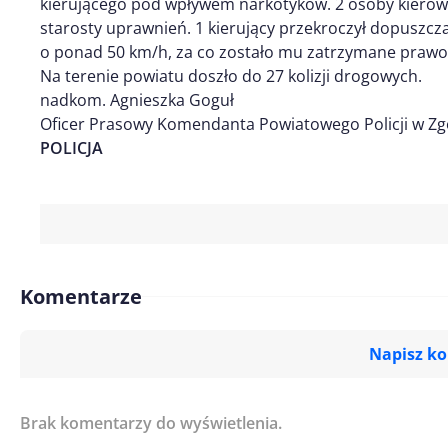
kierującego pod wpływem narkotyków. 2 osoby kierow
starosty uprawnień. 1 kierujący przekroczył dopusz
o ponad 50 km/h, za co zostało mu zatrzymane prawo 
Na terenie powiatu doszło do 27 kolizji drogowych.
nadkom. Agnieszka Goguł
Oficer Prasowy Komendanta Powiatowego Policji w Zg
POLICJA
Komentarze
Napisz k
Brak komentarzy do wyświetlenia.
Imię/ Nick*