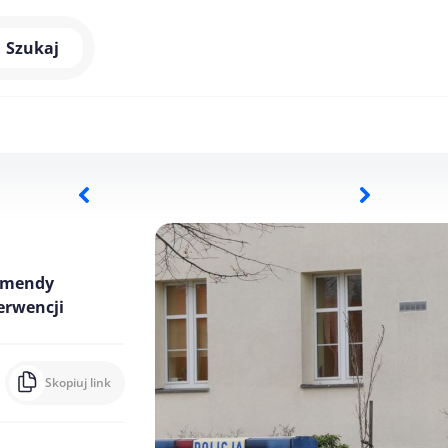
Szukaj
Komendy
erwencji
Skopiuj link