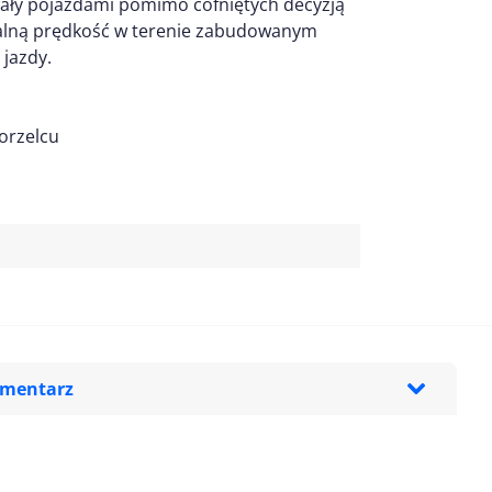
ały pojazdami pomimo cofniętych decyzją
czalną prędkość w terenie zabudowanym
jazdy.
orzelcu
omentarz