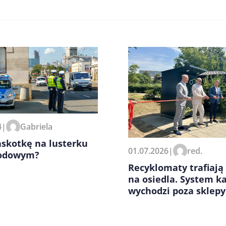
zeglądarce podczas pisania
4
|
Gabriela
skotkę na lusterku
01.07.2026
|
red.
odowym?
Recyklomaty trafiają
na osiedla. System k
wychodzi poza sklepy