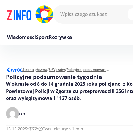
Przejdź do treści
Wiadomości
Sport
Rozrywka
wróć
Strona główna
/
8-Wpisów
/
Policyjne podsumowanie tygodnia
Policyjne podsumowanie tygodnia
W okresie od 8 do 14 grudnia 2025 roku policjanci z 
Powiatowej Policji w Zgorzelcu przeprowadzili 356 int
oraz wylegitymowali 1127 osób.
red.
15.12.2025
72
Czas lektury:
< 1
min