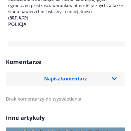
ograniczeń prędkości, warunków atmosferycznych, a także
stanu nawierzchni i własnych umiejętności.
(
BRD
KGP
)
POLICJA
Komentarze
Napisz komentarz
Brak komentarzy do wyświetlenia.
Imię/ Nick*
Inne artykuły
Treść komentarza*