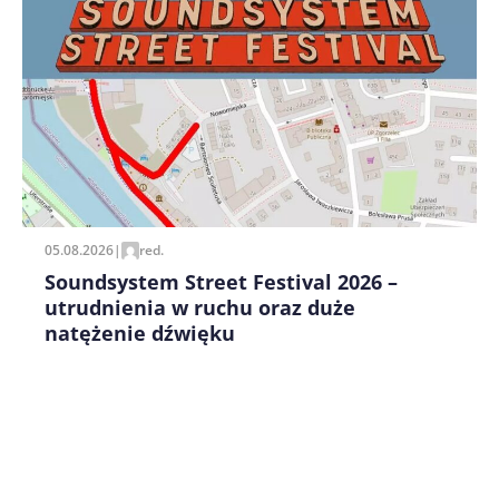
Zapamiętaj moje dane w tej przeglądarce podczas
pisania kolejnych komentarzy.
05.08.2026
|
red.
Soundsystem Street Festival 2026 –
utrudnienia w ruchu oraz duże
natężenie dźwięku