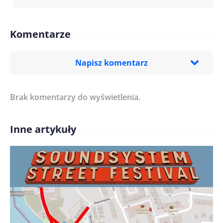
Komentarze
Napisz komentarz
Brak komentarzy do wyświetlenia.
Imię/ Nick*
Inne artykuły
Treść komentarza*
Zapamiętaj moje dane w tej przeglądarce podczas